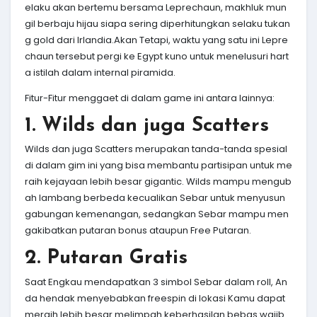
elaku akan bertemu bersama Leprechaun, makhluk mun
gil berbaju hijau siapa sering diperhitungkan selaku tukan
g gold dari Irlandia.Akan Tetapi, waktu yang satu ini Lepre
chaun tersebut pergi ke Egypt kuno untuk menelusuri hart
a istilah dalam internal piramida.
Fitur-Fitur menggaet di dalam game ini antara lainnya:
1. Wilds dan juga Scatters
Wilds dan juga Scatters merupakan tanda-tanda spesial
di dalam gim ini yang bisa membantu partisipan untuk me
raih kejayaan lebih besar gigantic. Wilds mampu mengub
ah lambang berbeda kecualikan Sebar untuk menyusun
gabungan kemenangan, sedangkan Sebar mampu men
gakibatkan putaran bonus ataupun Free Putaran.
2. Putaran Gratis
Saat Engkau mendapatkan 3 simbol Sebar dalam roll, An
da hendak menyebabkan freespin di lokasi Kamu dapat
meraih lebih besar melimpah keberhasilan bebas wajib