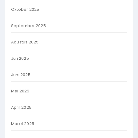
Oktober 2025
September 2025
Agustus 2025
Juli 2025
Juni 2025
Mei 2025
April 2025
Maret 2025