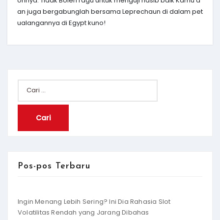
ohnya. Tidak Boleh ragu untuk menguji nasib baik Kamu d
an juga bergabunglah bersama Leprechaun di dalam pet
ualangannya di Egypt kuno!
Cari
untuk:
Pos-pos Terbaru
Ingin Menang Lebih Sering? Ini Dia Rahasia Slot
Volatilitas Rendah yang Jarang Dibahas