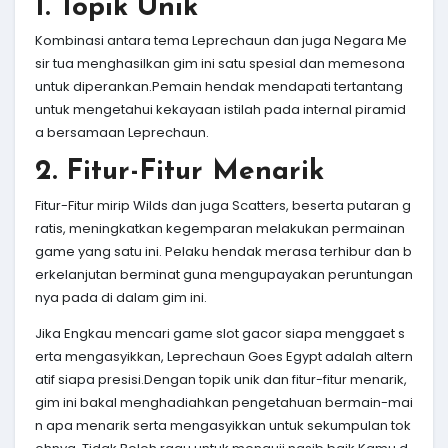
1. Topik Unik
Kombinasi antara tema Leprechaun dan juga Negara Me
sir tua menghasilkan gim ini satu spesial dan memesona
untuk diperankan.Pemain hendak mendapati tertantang
untuk mengetahui kekayaan istilah pada internal piramid
a bersamaan Leprechaun.
2. Fitur-Fitur Menarik
Fitur-Fitur mirip Wilds dan juga Scatters, beserta putaran g
ratis, meningkatkan kegemparan melakukan permainan
game yang satu ini. Pelaku hendak merasa terhibur dan b
erkelanjutan berminat guna mengupayakan peruntungan
nya pada di dalam gim ini.
Jika Engkau mencari game slot gacor siapa menggaet s
erta mengasyikkan, Leprechaun Goes Egypt adalah altern
atif siapa presisi.Dengan topik unik dan fitur-fitur menarik,
gim ini bakal menghadiahkan pengetahuan bermain-mai
n apa menarik serta mengasyikkan untuk sekumpulan tok