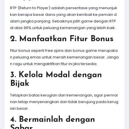
RTP (Return to Player) adalah persentase yang menunjuk
kan berapa besar dana yang akan kembali ke pemain d
alam jangka panjang. Sebaiknya pilih game dengan RTP
di atas 96% untuk peluang kemenangan yang lebih baik.
2. Manfaatkan Fitur Bonus
Fitur bonus seperti free spins dan bonus game merupaka
n peluang emas untuk meraih kemenangan besar. Janga
n ragu untuk mengaktifkan fitur ini jika tersedia.
3. Kelola Modal dengan
Bijak
Tetapkan batas kerugian dan kemenangan, agar permai
nan tetap menyenangkan dan tidak berujung pada kerug
ian besar.
4. Bermainlah dengan
Sabar