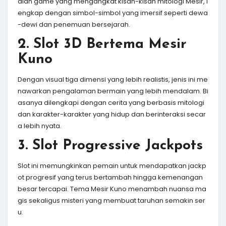
alah game yang mengangkat kisah-kisah mitologi Mesir, l
engkap dengan simbol-simbol yang imersif seperti dewa
-dewi dan penemuan bersejarah.
2. Slot 3D Bertema Mesir
Kuno
Dengan visual tiga dimensi yang lebih realistis, jenis ini me
nawarkan pengalaman bermain yang lebih mendalam. Bi
asanya dilengkapi dengan cerita yang berbasis mitologi
dan karakter-karakter yang hidup dan berinteraksi secar
a lebih nyata.
3. Slot Progressive Jackpots
Slot ini memungkinkan pemain untuk mendapatkan jackp
ot progresif yang terus bertambah hingga kemenangan
besar tercapai. Tema Mesir Kuno menambah nuansa ma
gis sekaligus misteri yang membuat taruhan semakin ser
u.