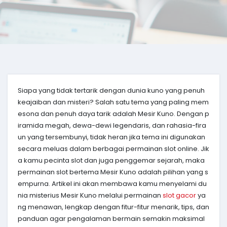
Siapa yang tidak tertarik dengan dunia kuno yang penuh
keajaiban dan misteri? Salah satu tema yang paling mem
esona dan penuh daya tarik adalah Mesir Kuno. Dengan p
iramida megah, dewa-dewi legendaris, dan rahasia-fira
un yang tersembunyi, tidak heran jika tema ini digunakan
secara meluas dalam berbagai permainan slot online. Jik
a kamu pecinta slot dan juga penggemar sejarah, maka
permainan slot bertema Mesir Kuno adalah pilihan yang s
empurna. Artikel ini akan membawa kamu menyelami du
nia misterius Mesir Kuno melalui permainan
slot gacor
ya
ng menawan, lengkap dengan fitur-fitur menarik, tips, dan
panduan agar pengalaman bermain semakin maksimal