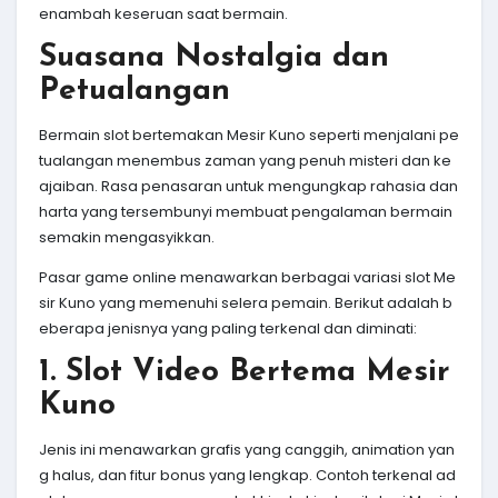
enambah keseruan saat bermain.
Suasana Nostalgia dan
Petualangan
Bermain slot bertemakan Mesir Kuno seperti menjalani pe
tualangan menembus zaman yang penuh misteri dan ke
ajaiban. Rasa penasaran untuk mengungkap rahasia dan
harta yang tersembunyi membuat pengalaman bermain
semakin mengasyikkan.
Pasar game online menawarkan berbagai variasi slot Me
sir Kuno yang memenuhi selera pemain. Berikut adalah b
eberapa jenisnya yang paling terkenal dan diminati:
1. Slot Video Bertema Mesir
Kuno
Jenis ini menawarkan grafis yang canggih, animation yan
g halus, dan fitur bonus yang lengkap. Contoh terkenal ad