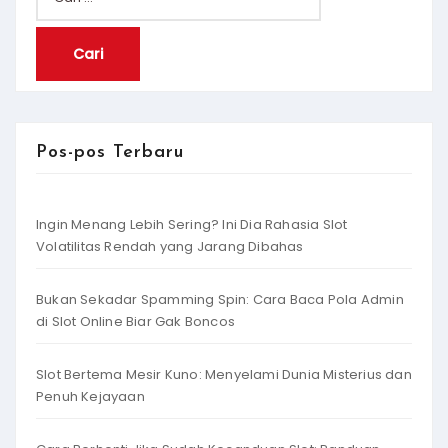
untuk:
Pos-pos Terbaru
Ingin Menang Lebih Sering? Ini Dia Rahasia Slot
Volatilitas Rendah yang Jarang Dibahas
Bukan Sekadar Spamming Spin: Cara Baca Pola Admin
di Slot Online Biar Gak Boncos
Slot Bertema Mesir Kuno: Menyelami Dunia Misterius dan
Penuh Kejayaan