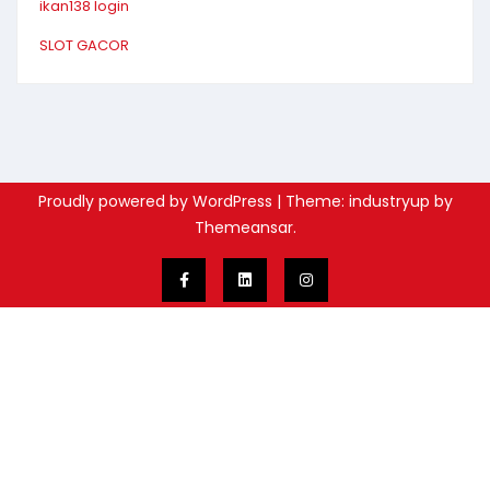
ikan138 login
SLOT GACOR
Proudly powered by WordPress
|
Theme: industryup by
Themeansar
.