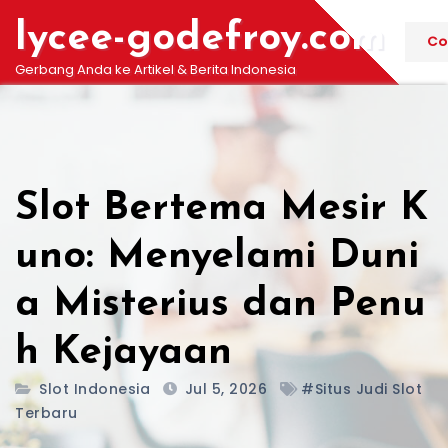
Skip
lycee-godefroy.com
to
Co
content
Gerbang Anda ke Artikel & Berita Indonesia
Slot Bertema Mesir K
uno: Menyelami Duni
a Misterius dan Penu
h Kejayaan
Slot Indonesia
Jul 5, 2026
#situs Judi Slot
Terbaru