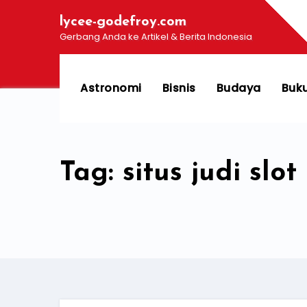
Skip
lycee-godefroy.com
to
Gerbang Anda ke Artikel & Berita Indonesia
content
Astronomi
Bisnis
Budaya
Buk
Tag: situs judi slo