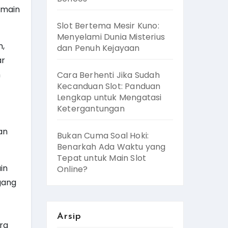
-main
Slot Bertema Mesir Kuno:
Menyelami Dunia Misterius
m,
dan Penuh Kejayaan
ar
n
Cara Berhenti Jika Sudah
Kecanduan Slot: Panduan
Lengkap untuk Mengatasi
Ketergantungan
an
Bukan Cuma Soal Hoki:
Benarkah Ada Waktu yang
Tepat untuk Main Slot
in
Online?
gang
Arsip
ra