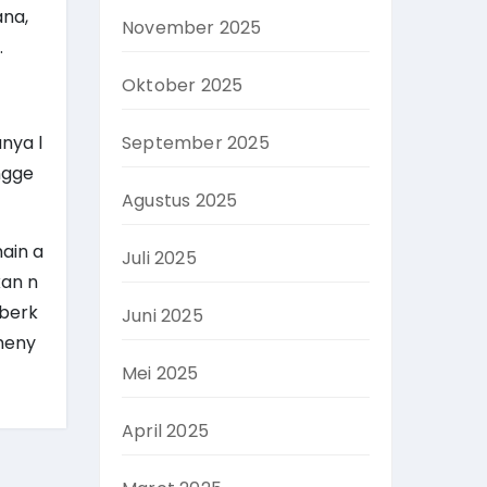
ana,
November 2025
.
Oktober 2025
unya l
September 2025
ngge
Agustus 2025
ain a
Juli 2025
an n
 berk
Juni 2025
meny
Mei 2025
April 2025