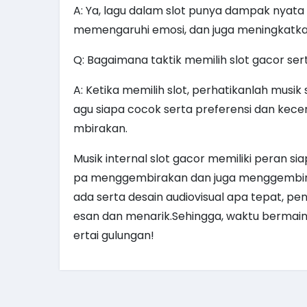
A: Ya, lagu dalam slot punya dampak nyat
memengaruhi emosi, dan juga meningkatka
Q: Bagaimana taktik memilih slot gacor sert
A: Ketika memilih slot, perhatikanlah musik 
agu siapa cocok serta preferensi dan kec
mbirakan.
Musik internal slot gacor memiliki peran
pa menggembirakan dan juga menggembira
ada serta desain audiovisual apa tepat, p
esan dan menarik.Sehingga, waktu bermain
ertai gulungan!