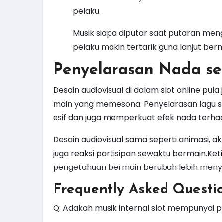
pelaku.
Musik siapa diputar saat putaran men
pelaku makin tertarik guna lanjut ber
Penyelarasan Nada se
Desain audiovisual di dalam slot online p
main yang memesona. Penyelarasan lagu se
esif dan juga memperkuat efek nada terha
Desain audiovisual sama seperti animasi, a
juga reaksi partisipan sewaktu bermain.Ke
pengetahuan bermain berubah lebih meny
Frequently Asked Questi
Q: Adakah musik internal slot mempunyai