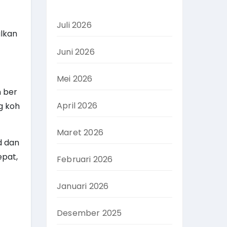
Juli 2026
ilkan
Juni 2026
Mei 2026
n ber
April 2026
g koh
Maret 2026
d dan
epat,
Februari 2026
Januari 2026
Desember 2025