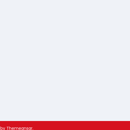
 by
Themeansar
.