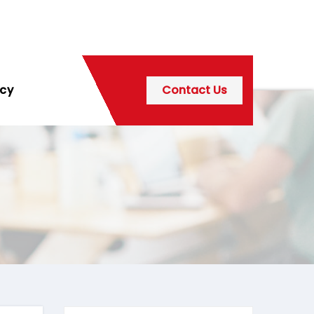
icy
Contact Us