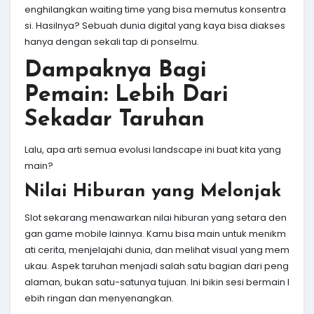
enghilangkan waiting time yang bisa memutus konsentra
si. Hasilnya? Sebuah dunia digital yang kaya bisa diakses
hanya dengan sekali tap di ponselmu.
Dampaknya Bagi
Pemain: Lebih Dari
Sekadar Taruhan
Lalu, apa arti semua evolusi landscape ini buat kita yang
main?
Nilai Hiburan yang Melonjak
Slot sekarang menawarkan nilai hiburan yang setara den
gan game mobile lainnya. Kamu bisa main untuk menikm
ati cerita, menjelajahi dunia, dan melihat visual yang mem
ukau. Aspek taruhan menjadi salah satu bagian dari peng
alaman, bukan satu-satunya tujuan. Ini bikin sesi bermain l
ebih ringan dan menyenangkan.