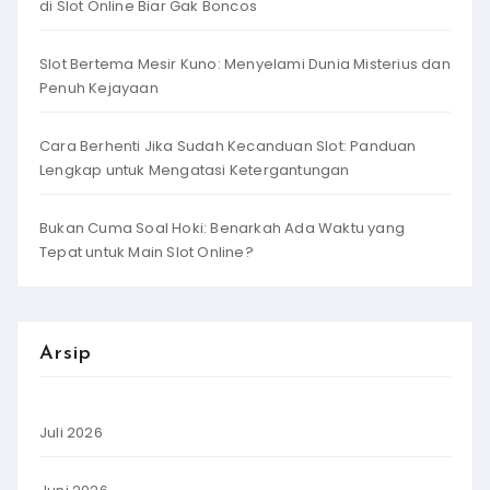
di Slot Online Biar Gak Boncos
Slot Bertema Mesir Kuno: Menyelami Dunia Misterius dan
Penuh Kejayaan
Cara Berhenti Jika Sudah Kecanduan Slot: Panduan
Lengkap untuk Mengatasi Ketergantungan
Bukan Cuma Soal Hoki: Benarkah Ada Waktu yang
Tepat untuk Main Slot Online?
Arsip
Juli 2026