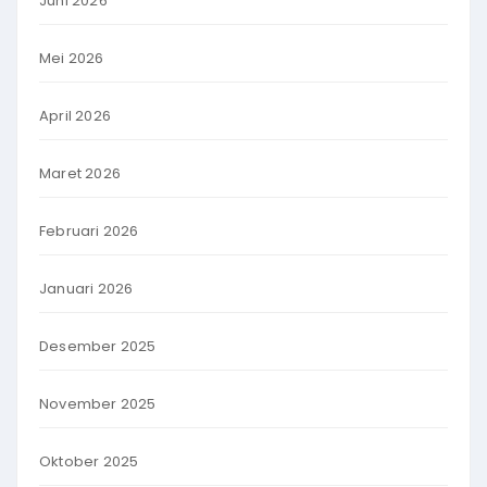
Juni 2026
Mei 2026
April 2026
Maret 2026
Februari 2026
Januari 2026
Desember 2025
November 2025
Oktober 2025