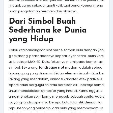
i nggak cuma sekadar ganti kulit, tapi benar-benar meng
ubah pengalaman bermain dari akarnya.
Dari Simbol Buah
Sederhana ke Dunia
yang Hidup
Kalau kita bandingkan slot online zaman dulu dengan yan
g sekarang, perbedaannya seperti layar hitam-putih vers
us bioskop IMAX 4D. Dulu, fokusnya murni pada kombinasi
simbol. Sekarang,
landscape slot
modern adalah sebua
h panggung yang dinamis. Setiap elemen visual—latar be
lakang yang mendalam, animasi karakter, efek partikel s
eperti daun berguguran atau percikan air—bekerja sama
untuk menciptakan atmosfer yang imersif. Kamu nggak c
uma menekan spin; kamu memasuki sebuah cerita. Ada s
lot yang landscape-nya berupa kota futuristik dengan la
mpu neon yang berkedip, ada pula yang membawamu k