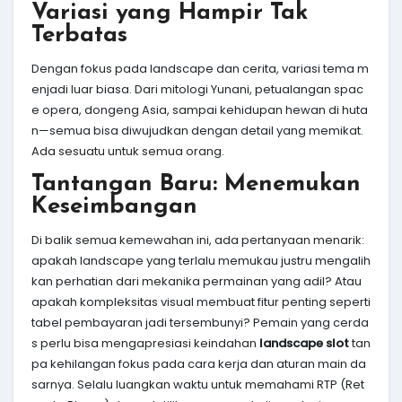
Variasi yang Hampir Tak
Terbatas
Dengan fokus pada landscape dan cerita, variasi tema m
enjadi luar biasa. Dari mitologi Yunani, petualangan spac
e opera, dongeng Asia, sampai kehidupan hewan di huta
n—semua bisa diwujudkan dengan detail yang memikat.
Ada sesuatu untuk semua orang.
Tantangan Baru: Menemukan
Keseimbangan
Di balik semua kemewahan ini, ada pertanyaan menarik:
apakah landscape yang terlalu memukau justru mengalih
kan perhatian dari mekanika permainan yang adil? Atau
apakah kompleksitas visual membuat fitur penting seperti
tabel pembayaran jadi tersembunyi? Pemain yang cerda
s perlu bisa mengapresiasi keindahan
landscape slot
tan
pa kehilangan fokus pada cara kerja dan aturan main da
sarnya. Selalu luangkan waktu untuk memahami RTP (Ret