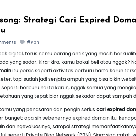
ong: Strategi Cari Expired Doma
mu
mments
#pbn
 loak digital, terus nemu barang antik yang masih berkualit
ada yang sadar. Kira-kira, kamu bakal beli atau nggak? Na
omain
itu persis seperti aktivitas berburu harta karun ters
keter, tapi sudah jadi senjata ampuh yang bisa bikin webs
 seperti berburu harta karun, nggak semua yang mengila
tahuan yang tepat biar nggak sekadar dapat sampah dig
at kamu yang penasaran dan pengin serius
cari expired do
sar banget: apa sih sebenernya expired domain itu, kenapa
in dan ngevaluasinya, sampai strategi memanfaatkannya
seperti Private Blog Network (PBN). Siap-siap catat, y