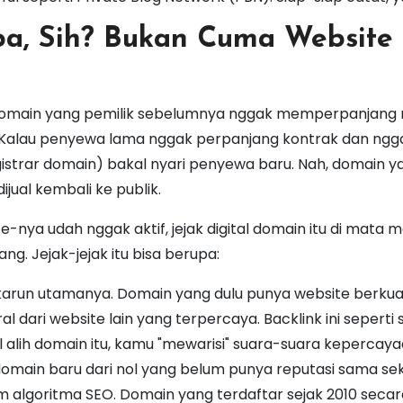
pa, Sih? Bukan Cuma Website
 domain yang pemilik sebelumnya nggak memperpanjang
 Kalau penyewa lama nggak perpanjang kontrak dan ngg
egistrar domain) bakal nyari penyewa baru. Nah, domain y
ijual kembali ke publik.
e-nya udah nggak aktif, jejak digital domain itu di mata m
g. Jejak-jejak itu bisa berupa:
 karun utamanya. Domain yang dulu punya website berkual
 dari website lain yang terpercaya. Backlink ini seperti 
alih domain itu, kamu "mewarisi" suara-suara kepercay
domain baru dari nol yang belum punya reputasi sama seka
 algoritma SEO. Domain yang terdaftar sejak 2010 secar