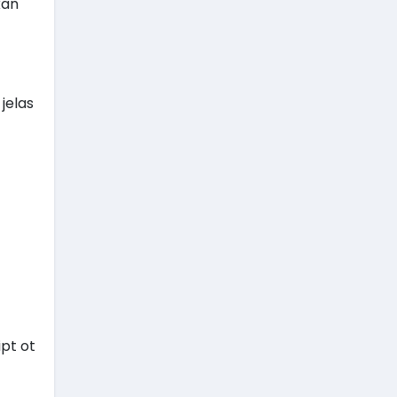
kan
jelas
pt ot