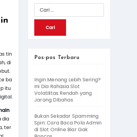
Cari
untuk:
in
as tin
Pos-pos Terbaru
h, di
ebut.
ite ba
Ingin Menang Lebih Sering?
Ini Dia Rahasia Slot
p itu
Volatilitas Rendah yang
ital.
Jarang Dibahas
main
Bukan Sekadar Spamming
 dia
Spin: Cara Baca Pola Admin
, ter
di Slot Online Biar Gak
a!
Boncos