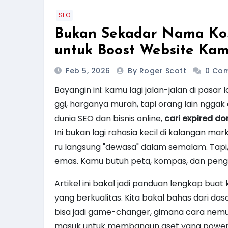
SEO
Bukan Sekadar Nama Kos
untuk Boost Website Ka
Feb 5, 2026
By Roger Scott
0 Co
Bayangin ini: kamu lagi jalan-jalan di pasar
ggi, harganya murah, tapi orang lain nggak 
dunia SEO dan bisnis online,
cari expired d
Ini bukan lagi rahasia kecil di kalangan mar
ru langsung "dewasa" dalam semalam. Tapi,
emas. Kamu butuh peta, kompas, dan penge
Artikel ini bakal jadi panduan lengkap bu
yang berkualitas. Kita bakal bahas dari da
bisa jadi game-changer, gimana cara nemu
masuk untuk membangun aset yang powerful 