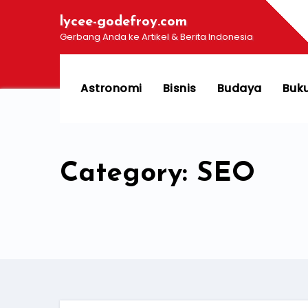
Skip
lycee-godefroy.com
to
Gerbang Anda ke Artikel & Berita Indonesia
content
Astronomi
Bisnis
Budaya
Buk
Category: SEO