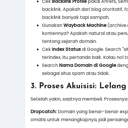
Cek
Backlink Profile
pakai Ahrefs, Sem
backlink. Apakah dari blog otoritatif, 
backlink banyak tapi sampah.
Gunakan
Wayback Machine
(archive.o
kontennya? Apakah natural atau penu
tentang sejarah domain.
Cek
Index Status
di Google. Search "
terindex, itu pertanda baik. Kalau nol to
Search
Nama Domain di Google
deng
sebagai situs spam atau tidak.
3. Proses Akuisisi: Lelan
Setelah yakin, saatnya membeli. Prosesnya 
Dropcatch:
Domain yang benar-benar expire
omatis untuk menangkapnya, jadi persainga