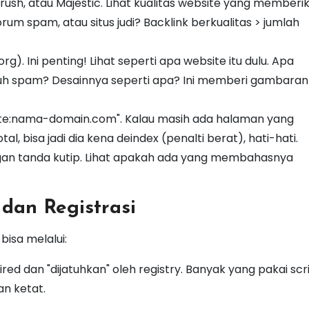
rush, atau Majestic. Lihat kualitas website yang memberi
forum spam, atau situs judi? Backlink berkualitas > jumlah
rg). Ini penting! Lihat seperti apa website itu dulu. Apa
h spam? Desainnya seperti apa? Ini memberi gambaran 
site:nama-domain.com". Kalau masih ada halaman yang
tal, bisa jadi dia kena deindex (penalti berat), hati-hati.
an tanda kutip. Lihat apakah ada yang membahasnya
g dan Registrasi
bisa melalui:
d dan "dijatuhkan" oleh registry. Banyak yang pakai scri
n ketat.