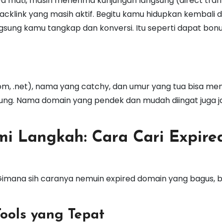
 mati, masih menerima kunjungan langsung (direct traff
backlink yang masih aktif. Begitu kamu hidupkan kembali 
langsung kamu tangkap dan konversi. Itu seperti dapat bon
om, .net), nama yang catchy, dan umur yang tua bisa me
njung. Nama domain yang pendek dan mudah diingat juga ja
 Langkah: Cara Cari Expire
 Gimana sih caranya nemuin expired domain yang bagus, 
Tools yang Tepat