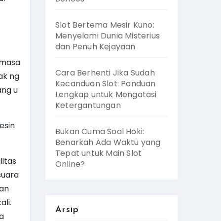
Slot Bertema Mesir Kuno:
Menyelami Dunia Misterius
dan Penuh Kejayaan
 masa
Cara Berhenti Jika Sudah
ak ng
Kecanduan Slot: Panduan
ang u
Lengkap untuk Mengatasi
Ketergantungan
esin
Bukan Cuma Soal Hoki:
Benarkah Ada Waktu yang
Tepat untuk Main Slot
itas
Online?
suara
aan
li.
Arsip
a