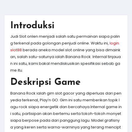
Introduksi
Judi Slot onlen menjadi salah satu permainan siapa palin
g terkenal pada golongan penjudi online. Waktu ini,
login
slot88
berada aneka model slot online yang bisa dimaink
an, salah satu-satunya ialah Banana Rock. Internal tinjaua
n ini satu, kami bakal mendiskusikan spesifikasi sebab ga
me itu.
Deskripsi Game
Banana Rock ialah gim slot gacor yang diperluas dari pen
yedia terkenal, Play’n GO. Gim ini satu memberikan topik l
agu rock siapa energetik dan bercahaya.Internal game in
i satu, partisipan akan bertemu serta tokoh-tokoh monyet
siapa berpose pada dari panggung lagu. Model grafisny
a yang keren serta warna-warninya yang terang mencipt