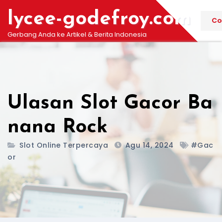
Skip
lycee-godefroy.com
to
Co
content
Gerbang Anda ke Artikel & Berita Indonesia
Ulasan Slot Gacor Ba
nana Rock
Slot Online Terpercaya
Agu 14, 2024
#gac
Or