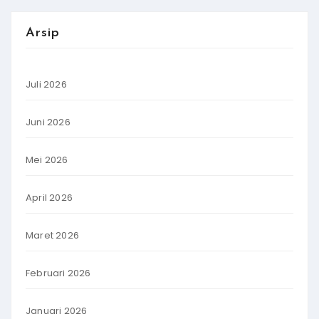
Arsip
Juli 2026
Juni 2026
Mei 2026
April 2026
Maret 2026
Februari 2026
Januari 2026