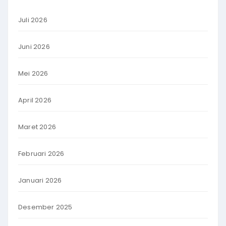
Juli 2026
Juni 2026
Mei 2026
April 2026
Maret 2026
Februari 2026
Januari 2026
Desember 2025