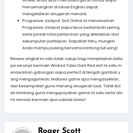
Wheel, Anda akan membuka giliran bonus siapa
menyenangkan di lokasi Engkau dapat
mengalahkan anugerah menarik.
Progresive Jackpot: Slot Online ini menawarkan
Progresive Jackpot siapa terus bertambah seiring
serta jumlah total pertaruhan yang diletakkan dari
sekumpulan partisipan. Siapakah tahu, mungkin
Anda mampu pulang bersama kantong full uang!
Review singkat ini satu tidak cukup bagi menjelaskan beta
pa serunya bermain Wicked Tales Dark Red.slot ini satu m
enawarkan gabungan siapa perfect di tengah gambar y
ang mengagumkan, features game apa mengasyikkan,
dan kesempatan guna menang anugerah luas. Tidak Bol
eh bimbang guna mengupayakan game ini satu serta ala
mi sensasi bermain apa outside biasa!
Roger Scott