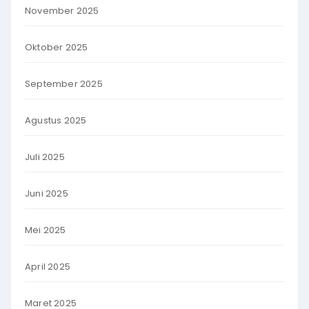
November 2025
Oktober 2025
September 2025
Agustus 2025
Juli 2025
Juni 2025
Mei 2025
April 2025
Maret 2025