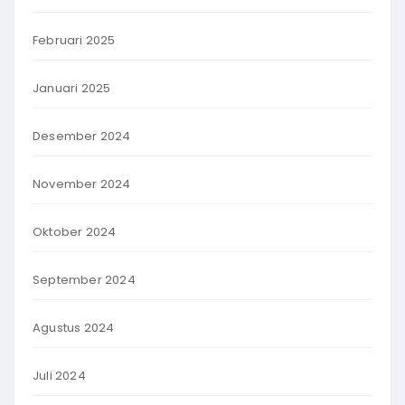
Februari 2025
Januari 2025
Desember 2024
November 2024
Oktober 2024
September 2024
Agustus 2024
Juli 2024