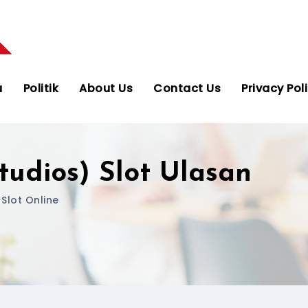
u
Politik
About Us
Contact Us
Privacy Pol
tudios) Slot Ulasan
Slot Online