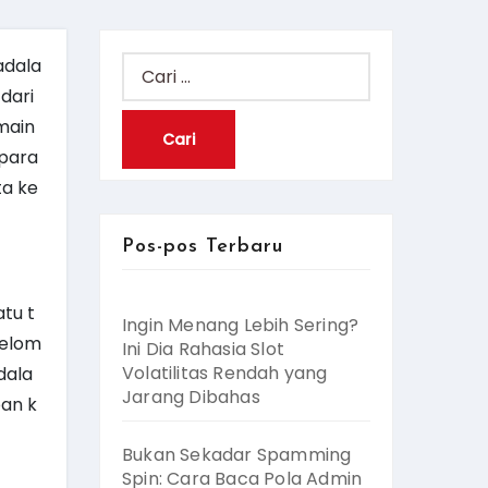
adala
Cari
dari
untuk:
main
para
ta ke
Pos-pos Terbaru
atu t
Ingin Menang Lebih Sering?
melom
Ini Dia Rahasia Slot
Volatilitas Rendah yang
dala
Jarang Dibahas
pan k
Bukan Sekadar Spamming
Spin: Cara Baca Pola Admin