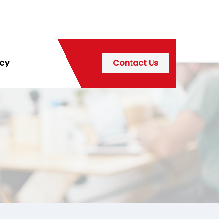
icy
Contact Us