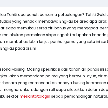
ulau Tahiti apa penuh bersama petualangan? Tahiti Gold 
 Studios yang hendak membawa Engkau ke area apa jarak 
bar siapa memukau serta ciri bonus yang menggoda, per
n melakukan permainan siapa nggak terlupakan kepada 
kan membahas lebih lanjut perihal game yang satu ini ser
gkau pada di sini.
ona.Masing-Masing spesifikasi dari tanah air panas ini s
Engkau akan memandang palma yang berayun-ayun, air 
 terbenam yang memancarkan cahaya kuning keemasan 
uga mengherankan, dengan roll siapa diletakkan dalam de
aku sektor
meriahtotologin
sebab pemandangan natural.