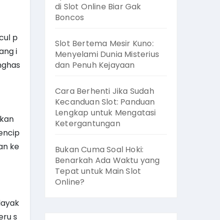
di Slot Online Biar Gak
Boncos
cul p
Slot Bertema Mesir Kuno:
ang i
Menyelami Dunia Misterius
enghas
dan Penuh Kejayaan
Cara Berhenti Jika Sudah
Kecanduan Slot: Panduan
Lengkap untuk Mengatasi
tkan
Ketergantungan
encip
an ke
Bukan Cuma Soal Hoki:
Benarkah Ada Waktu yang
Tepat untuk Main Slot
Online?
layak
eru s