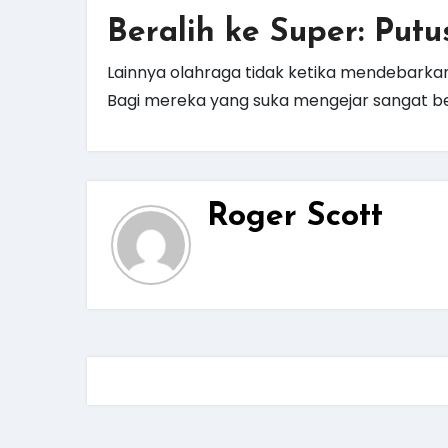
Beralih ke Super: Putu
Lainnya olahraga tidak ketika mendebarkan 
Bagi mereka yang suka mengejar sangat b
Roger Scott