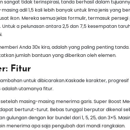
 sangat tidak terinspirasi, tanda berhasil dalam tujuanny
masing adil 1,5 kali lebih banyak untuk lima jenis yang b
usat ikon. Mereka semua jelas formulir, termasuk persegi
nis. Untuk a pelunasan antara 2,5 dan 7,5 kesempatan tar
i.
memberi Anda 30x kira, adalah yang paling penting tanda. 
gkatkan jumlah bantuan yang diberikan oleh elemen.
: Fitur
tambahan untuk dibicarakan.Kaskade karakter, progresif
 adalah utamanya fitur.
0x setelah masing-masing menerima garis. Super Boost Me
ndapat berturut-turut. Bebas tunggal berputar dikenal se
an gulungan dengan liar bundel dari 1, 5, 25, dan 3×5. Mas
in menerima apa saja pengubah dari mandi rangkaian.