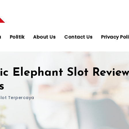
u
Politik
About Us
Contact Us
Privacy Pol
ic Elephant Slot Review
s
Slot Terpercaya