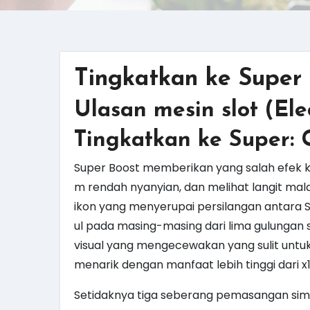
Tingkatkan ke Super
Ulasan mesin slot (Ele
Tingkatkan ke Super
Super Boost memberikan yang salah efek ka
m rendah nyanyian, dan melihat langit mal
ikon yang menyerupai persilangan antara S
ul pada masing-masing dari lima gulungan 
visual yang mengecewakan yang sulit unt
menarik dengan manfaat lebih tinggi dari x10
Setidaknya tiga seberang pemasangan simbo