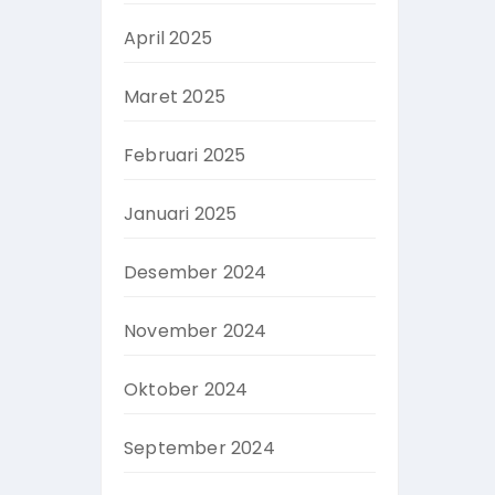
April 2025
Maret 2025
Februari 2025
Januari 2025
Desember 2024
November 2024
Oktober 2024
September 2024