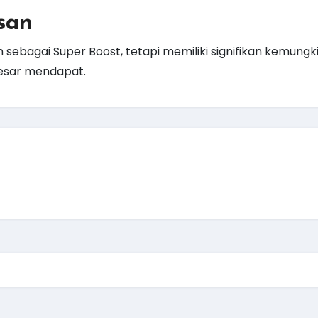
san
sebagai Super Boost, tetapi memiliki signifikan kemungk
esar mendapat.