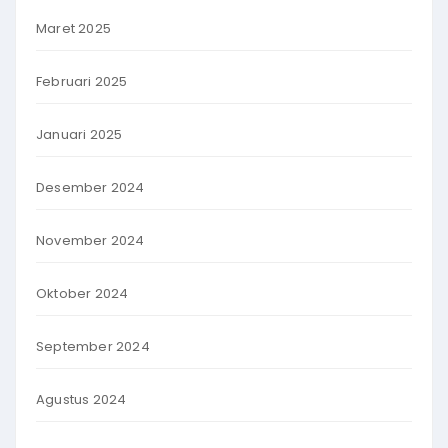
Maret 2025
Februari 2025
Januari 2025
Desember 2024
November 2024
Oktober 2024
September 2024
Agustus 2024