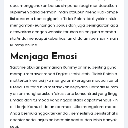
apat menggunakan bonus simpanan bagi mendapatkan
suplemen dana bermain-main ataupun mengikuti kompe
tisi bersama bonus gigantic. Tidak Boleh tidak yakin untuk
mengambil keuntungan bonus dan juga peningkatan apa
ditawarkan dengan website taruhan onlen guna memba
ntu Anda mencapai keberhasilan di dalam bermain-main
Rummy on line.
Menjaga Emosi
Saat melakukan permainan Rummy on line, penting guna
mampu merawat mood Engkau stabil stabil.Tidak Boleh a
mat tertarik emosi jika mengalami kerugian maupun terlal
u terlalu euforia bila merasakan kejayaan. Bermain Rumm
y onlen mengharuskan fokus serta konsentrasi yang tingg
i, maka dari itu mood yang nggak stabil dapat mengusik h
asil kerja Kamu di dalam bermain. Jika mengalami mood
Anda bermula nggak terkendali, semestinya beristirahat s
ebentar serta lanjutkan bermain saat sudah lebih banyak
sepi.