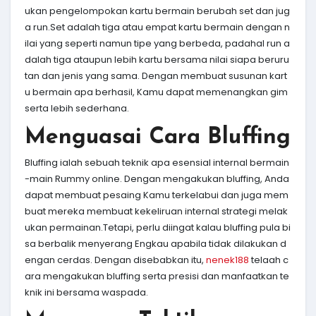
ukan pengelompokan kartu bermain berubah set dan jug
a run.Set adalah tiga atau empat kartu bermain dengan n
ilai yang seperti namun tipe yang berbeda, padahal run a
dalah tiga ataupun lebih kartu bersama nilai siapa beruru
tan dan jenis yang sama. Dengan membuat susunan kart
u bermain apa berhasil, Kamu dapat memenangkan gim
serta lebih sederhana.
Menguasai Cara Bluffing
Bluffing ialah sebuah teknik apa esensial internal bermain
-main Rummy online. Dengan mengakukan bluffing, Anda
dapat membuat pesaing Kamu terkelabui dan juga mem
buat mereka membuat kekeliruan internal strategi melak
ukan permainan.Tetapi, perlu diingat kalau bluffing pula bi
sa berbalik menyerang Engkau apabila tidak dilakukan d
engan cerdas. Dengan disebabkan itu,
nenek188
telaah c
ara mengakukan bluffing serta presisi dan manfaatkan te
knik ini bersama waspada.