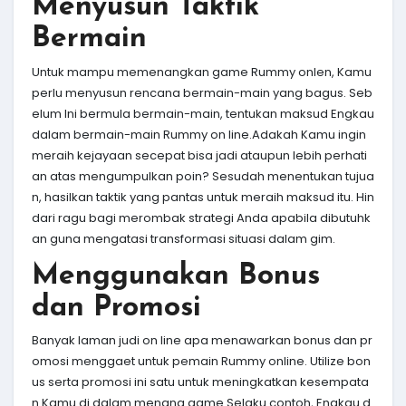
Menyusun Taktik
Bermain
Untuk mampu memenangkan game Rummy onlen, Kamu
perlu menyusun rencana bermain-main yang bagus. Seb
elum Ini bermula bermain-main, tentukan maksud Engkau
dalam bermain-main Rummy on line.Adakah Kamu ingin
meraih kejayaan secepat bisa jadi ataupun lebih perhati
an atas mengumpulkan poin? Sesudah menentukan tujua
n, hasilkan taktik yang pantas untuk meraih maksud itu. Hin
dari ragu bagi merombak strategi Anda apabila dibutuhk
an guna mengatasi transformasi situasi dalam gim.
Menggunakan Bonus
dan Promosi
Banyak laman judi on line apa menawarkan bonus dan pr
omosi menggaet untuk pemain Rummy online. Utilize bon
us serta promosi ini satu untuk meningkatkan kesempata
n Kamu di dalam menang game.Selaku contoh, Engkau d