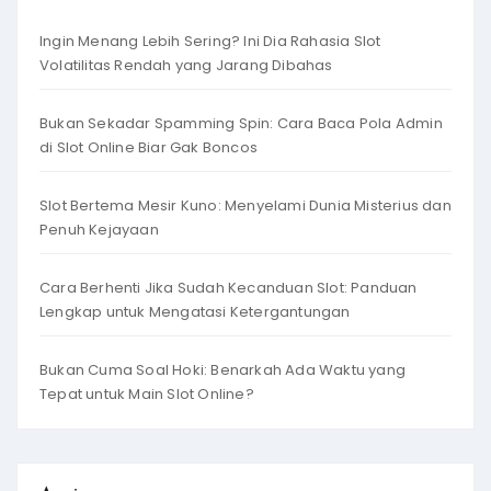
Ingin Menang Lebih Sering? Ini Dia Rahasia Slot
Volatilitas Rendah yang Jarang Dibahas
Bukan Sekadar Spamming Spin: Cara Baca Pola Admin
di Slot Online Biar Gak Boncos
Slot Bertema Mesir Kuno: Menyelami Dunia Misterius dan
Penuh Kejayaan
Cara Berhenti Jika Sudah Kecanduan Slot: Panduan
Lengkap untuk Mengatasi Ketergantungan
Bukan Cuma Soal Hoki: Benarkah Ada Waktu yang
Tepat untuk Main Slot Online?