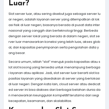
Luar?
Slot server luar, atau sering disebut juga sebagai server lu
ar negeri, adalah layanan server yang ditempatkan di lok
asi fisik di luar negeri, biasanya berada di pusat data inter
nasional yang canggih dan berteknologi tinggi. Berbeda
dengan server lokal yang berada di dalam negeri, slot se
rver luar menawarkan koneksi yang lebih luas, akses glob
al, dan kapasitas penyimpanan serta pengolahan data y
ang besar.
Secara umum, istilah “slot” merujuk pada kapasitas atau s
lot slot kosong yang tersedia untuk menampung berbaga
i layanan atau aplikasi. Jadi, slot server luar berarti slot ka
pasitas layanan yang disediakan di server yang berlokasi
di luar negeri. Dengan kata lain, cloud server atau dedicat
ed server ini bisa diakses dari berbagai belahan dunia da
n menawarkan keunggulan kompetitif terutama dari segi
kecepatan, keamanan, dan skalabilitas.