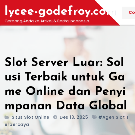
Skip
lycee-godefroy.com
to
Co
content
Gerbang Anda ke Artikel & Berita Indonesia
Slot Server Luar: Sol
usi Terbaik untuk Ga
me Online dan Penyi
mpanan Data Global
Situs Slot Online
Des 13, 2025
#agen Slot T
Erpercaya