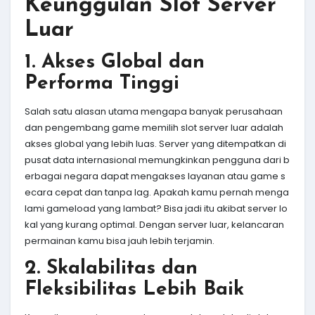
Keunggulan Slot Server
Luar
1. Akses Global dan
Performa Tinggi
Salah satu alasan utama mengapa banyak perusahaan
dan pengembang game memilih slot server luar adalah
akses global yang lebih luas. Server yang ditempatkan di
pusat data internasional memungkinkan pengguna dari b
erbagai negara dapat mengakses layanan atau game s
ecara cepat dan tanpa lag. Apakah kamu pernah menga
lami gameload yang lambat? Bisa jadi itu akibat server lo
kal yang kurang optimal. Dengan server luar, kelancaran
permainan kamu bisa jauh lebih terjamin.
2. Skalabilitas dan
Fleksibilitas Lebih Baik