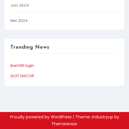
Juni 2024
Mei 2024
Trending News
ikan138 login
SLOT GACOR
Proudly powered by WordPress
|
Theme: industryup by
Themeansar
.