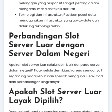
pelanggan yang responsif sangat penting dalam
mengatasi masalah teknis darurat.
Teknologi dan Infrastruktur: Pastikan pusat data
menggunakan infrastruktur yang up-to-date dan
didukung teknologi terkini.
Perbandingan Slot
Server Luar dengan
Server Dalam Negeri
Apakah slot server luar selalu lebih baik daripada server
dalam negeri? Tidak selalu demikian, karena semuanya t
ergantung pada kebutuhan spesifik pengguna. Berikut ad
alah perbandingan singkatnya:
Apakah Slot Server Luar
Layak Dipilih?
Dengan berbagai keunggulan seperti akses global, perfo