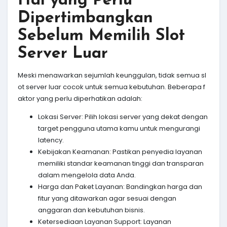
Hal yang Perlu
Dipertimbangkan
Sebelum Memilih Slot
Server Luar
Meski menawarkan sejumlah keunggulan, tidak semua sl
ot server luar cocok untuk semua kebutuhan. Beberapa f
aktor yang perlu diperhatikan adalah:
Lokasi Server: Pilih lokasi server yang dekat dengan
target pengguna utama kamu untuk mengurangi
latency.
Kebijakan Keamanan: Pastikan penyedia layanan
memiliki standar keamanan tinggi dan transparan
dalam mengelola data Anda.
Harga dan Paket Layanan: Bandingkan harga dan
fitur yang ditawarkan agar sesuai dengan
anggaran dan kebutuhan bisnis.
Ketersediaan Layanan Support: Layanan