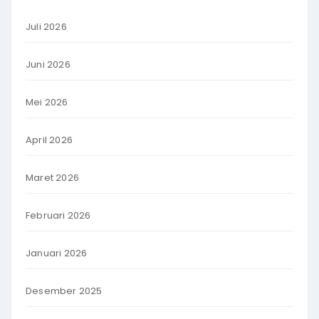
Juli 2026
Juni 2026
Mei 2026
April 2026
Maret 2026
Februari 2026
Januari 2026
Desember 2025