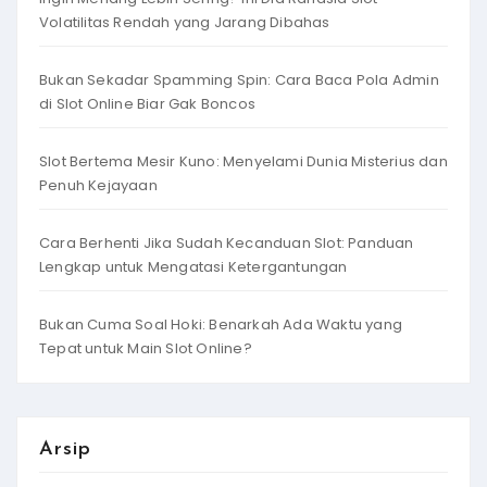
Volatilitas Rendah yang Jarang Dibahas
Bukan Sekadar Spamming Spin: Cara Baca Pola Admin
di Slot Online Biar Gak Boncos
Slot Bertema Mesir Kuno: Menyelami Dunia Misterius dan
Penuh Kejayaan
Cara Berhenti Jika Sudah Kecanduan Slot: Panduan
Lengkap untuk Mengatasi Ketergantungan
Bukan Cuma Soal Hoki: Benarkah Ada Waktu yang
Tepat untuk Main Slot Online?
Arsip