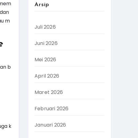
k mem
Arsip
 dan
au m
Juli 2026
e
Juni 2026
Mei 2026
pan b
April 2026
Maret 2026
Februari 2026
Januari 2026
uga k