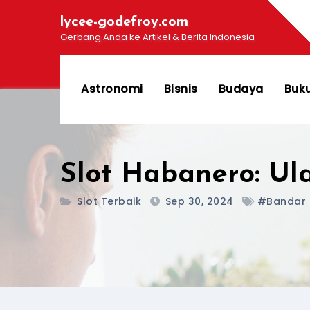
Skip
lycee-godefroy.com
to
Gerbang Anda ke Artikel & Berita Indonesia
content
Astronomi
Bisnis
Budaya
Buk
Slot Habanero: Ul
Slot Terbaik
Sep 30, 2024
#bandar 