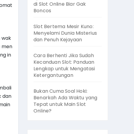
di Slot Online Biar Gak
tomat
Boncos
Slot Bertema Mesir Kuno:
Menyelami Dunia Misterius
g wak
dan Penuh Kejayaan
ga men
ng in
Cara Berhenti Jika Sudah
Kecanduan Slot: Panduan
Lengkap untuk Mengatasi
Ketergantungan
mbali
Bukan Cuma Soal Hoki:
c dan
Benarkah Ada Waktu yang
Tepat untuk Main Slot
emain
Online?