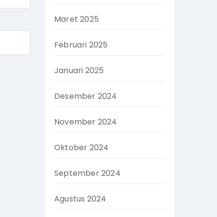
Maret 2025
Februari 2025
Januari 2025
Desember 2024
November 2024
Oktober 2024
September 2024
Agustus 2024