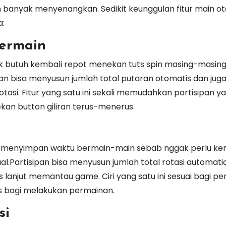
 banyak menyenangkan. Sedikit keunggulan fitur main o
a:
Bermain
gak butuh kembali repot menekan tuts spin masing-masin
sipan bisa menyusun jumlah total putaran otomatis dan ju
asi. Fitur yang satu ini sekali memudahkan partisipan ya
an button giliran terus-menerus.
at menyimpan waktu bermain-main sebab nggak perlu ke
nual.Partisipan bisa menyusun jumlah total rotasi automati
 lanjut memantau game. Ciri yang satu ini sesuai bagi p
s bagi melakukan permainan.
si