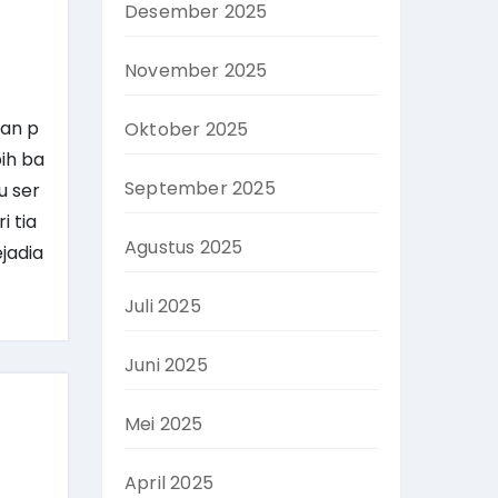
Desember 2025
November 2025
lan p
Oktober 2025
ih ba
September 2025
u ser
 tia
Agustus 2025
jadia
Juli 2025
Juni 2025
Mei 2025
April 2025