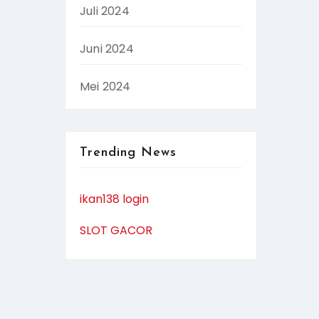
Juli 2024
Juni 2024
Mei 2024
Trending News
ikan138 login
SLOT GACOR