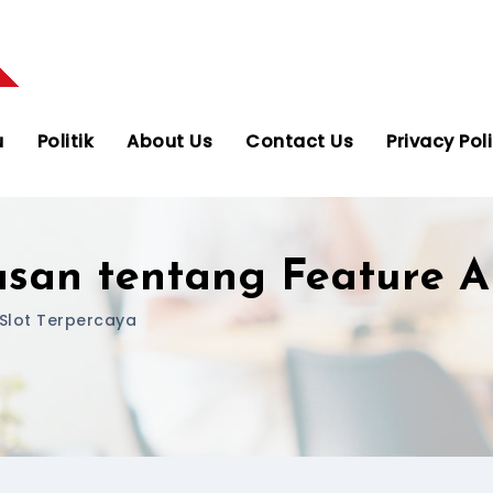
u
Politik
About Us
Contact Us
Privacy Pol
asan tentang Feature A
Slot Terpercaya