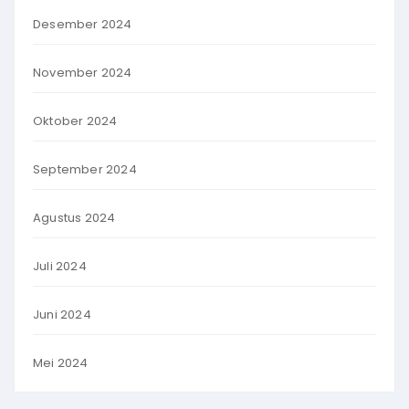
Desember 2024
November 2024
Oktober 2024
September 2024
Agustus 2024
Juli 2024
Juni 2024
Mei 2024