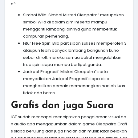
a”:
Simbol Wild: Simbol Misteri Cleopatra” merupakan
simbol Wild di dalam gim ini serta mampu
mengganti lambang lainnya guna membentuk
campuran pemenang.
Fitur Free Spin: Bila partisipan sukses memperoleh 3
ataupun lebih banyak lambang bangunan kuno
sebar di roll, mereka semua bakal mengalahkan
free spin siapa mampu berlipat ganda.
Jackpot Progresif: Misteri Cleopatra” serta
menyediakan Jackpot Progresif siapa bisa
menghasilkan pemain memenangkan hadiah luas
tidak ada batas.
Grafis dan juga Suara
IGT sudah mencapai menciptakan pengalaman visual da
n audio apa mengagumkan dalam game Cleopatra.Grafi
s siapa berujung dan juga rincian dan musik latar belakan