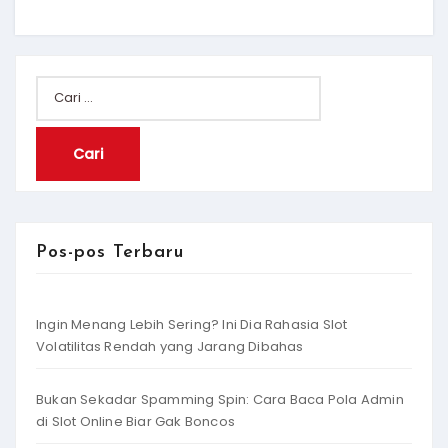
Cari
untuk:
Pos-pos Terbaru
Ingin Menang Lebih Sering? Ini Dia Rahasia Slot
Volatilitas Rendah yang Jarang Dibahas
Bukan Sekadar Spamming Spin: Cara Baca Pola Admin
di Slot Online Biar Gak Boncos