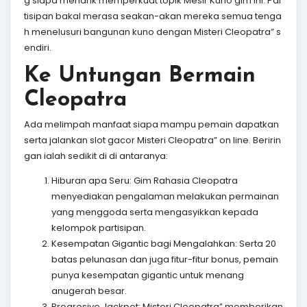
g siapa menarik memperkuat topik Mesir Kuno gim ini. Par
tisipan bakal merasa seakan-akan mereka semua tenga
h menelusuri bangunan kuno dengan Misteri Cleopatra” s
endiri.
Ke Untungan Bermain
Cleopatra
Ada melimpah manfaat siapa mampu pemain dapatkan
serta jalankan slot gacor Misteri Cleopatra” on line. Beririn
gan ialah sedikit di di antaranya:
Hiburan apa Seru: Gim Rahasia Cleopatra
menyediakan pengalaman melakukan permainan
yang menggoda serta mengasyikkan kepada
kelompok partisipan.
Kesempatan Gigantic bagi Mengalahkan: Serta 20
batas pelunasan dan juga fitur-fitur bonus, pemain
punya kesempatan gigantic untuk menang
anugerah besar.
Progresive Jackpot: Misteri Cleopatra” memberikan