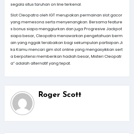
segala situs taruhan on line terkenal.
Slot Cleopatra oleh IGT merupakan permainan slot gacor
yang memesona serta menyenangkan. Bersama feature
s bonus siapa menggiurkan dan juga Progresive Jackpot
siapa besar, Cleopatra menawarkan pengetahuan berm
ain yang nggak terabaikan bagi sekumpulan partisipan.Ji
ka Kamu mencari gim slot online yang mengasyikkan sert
a berpotensi memberikan hadiah besar, Misteri Cleopatr
a” adalah alternatif yang tepat.
Roger Scott