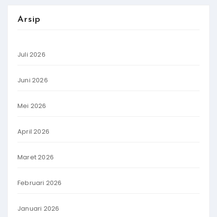
Arsip
Juli 2026
Juni 2026
Mei 2026
April 2026
Maret 2026
Februari 2026
Januari 2026