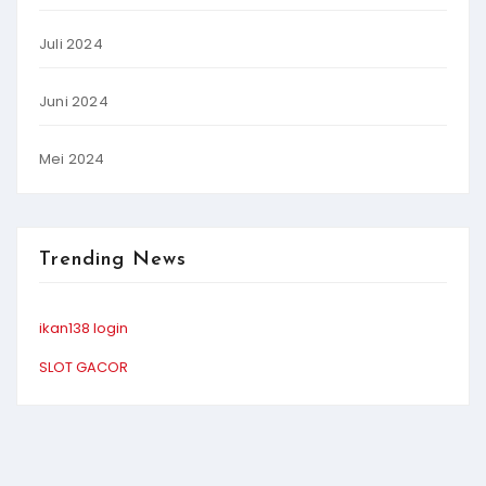
Juli 2024
Juni 2024
Mei 2024
Trending News
ikan138 login
SLOT GACOR