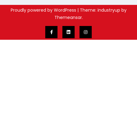
Proudly powered by WordPress
|
Theme: industryup by
Themeansar
.