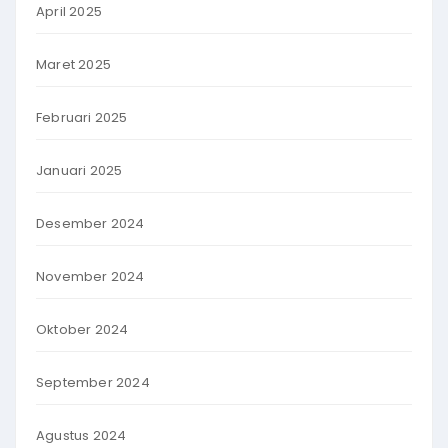
April 2025
Maret 2025
Februari 2025
Januari 2025
Desember 2024
November 2024
Oktober 2024
September 2024
Agustus 2024