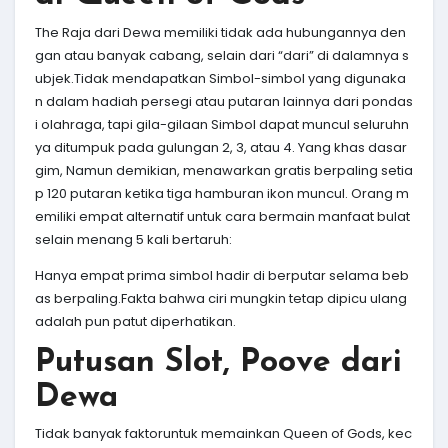
The Raja dari Dewa memiliki tidak ada hubungannya den
gan atau banyak cabang, selain dari “dari” di dalamnya s
ubjek.Tidak mendapatkan Simbol-simbol yang digunaka
n dalam hadiah persegi atau putaran lainnya dari pondas
i olahraga, tapi gila-gilaan Simbol dapat muncul seluruhn
ya ditumpuk pada gulungan 2, 3, atau 4. Yang khas dasar
gim, Namun demikian, menawarkan gratis berpaling setia
p 120 putaran ketika tiga hamburan ikon muncul. Orang m
emiliki empat alternatif untuk cara bermain manfaat bulat
selain menang 5 kali bertaruh:
Hanya empat prima simbol hadir di berputar selama beb
as berpaling.Fakta bahwa ciri mungkin tetap dipicu ulang
adalah pun patut diperhatikan.
Putusan Slot, Poove dari
Dewa
Tidak banyak faktoruntuk memainkan Queen of Gods, kec