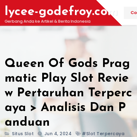
Skip
lycee-godefroy.com
to
Co
content
Gerbang Anda ke Artikel & Berita Indonesia
Queen Of Gods Prag
matic Play Slot Revie
w Pertaruhan Terperc
aya > Analisis Dan P
anduan
Situs Slot
Jun 4, 2024
#slot Terpercaya