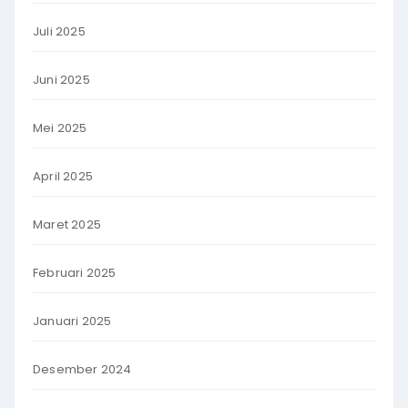
Juli 2025
Juni 2025
Mei 2025
April 2025
Maret 2025
Februari 2025
Januari 2025
Desember 2024