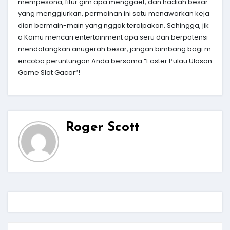
mempesona, fitur gim apa menggaet, dan hadiah besar
yang menggiurkan, permainan ini satu menawarkan keja
dian bermain-main yang nggak teralpakan. Sehingga, jik
a Kamu mencari entertainment apa seru dan berpotensi
mendatangkan anugerah besar, jangan bimbang bagi m
encoba peruntungan Anda bersama “Easter Pulau Ulasan
Game Slot Gacor”!
Roger Scott