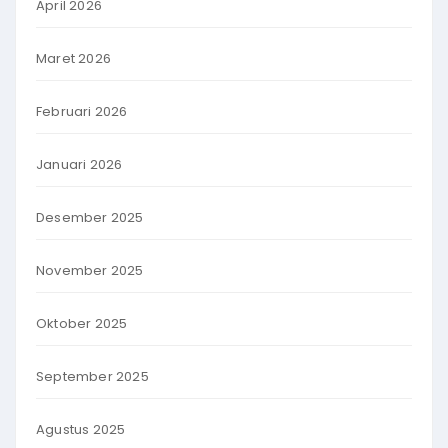
April 2026
Maret 2026
Februari 2026
Januari 2026
Desember 2025
November 2025
Oktober 2025
September 2025
Agustus 2025