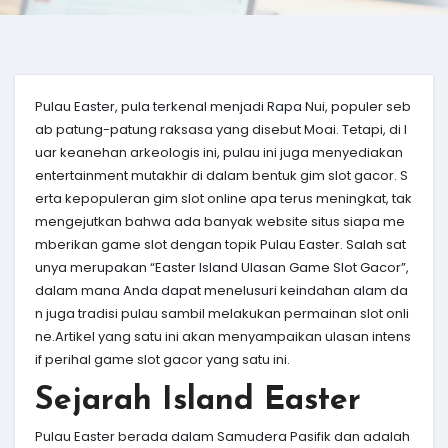
Pulau Easter, pula terkenal menjadi Rapa Nui, populer seb
ab patung-patung raksasa yang disebut Moai. Tetapi, di l
uar keanehan arkeologis ini, pulau ini juga menyediakan
entertainment mutakhir di dalam bentuk gim slot gacor. S
erta kepopuleran gim slot online apa terus meningkat, tak
mengejutkan bahwa ada banyak website situs siapa me
mberikan game slot dengan topik Pulau Easter. Salah sat
unya merupakan “Easter Island Ulasan Game Slot Gacor”,
dalam mana Anda dapat menelusuri keindahan alam da
n juga tradisi pulau sambil melakukan permainan slot onli
ne.Artikel yang satu ini akan menyampaikan ulasan intens
if perihal game slot gacor yang satu ini.
Sejarah Island Easter
Pulau Easter berada dalam Samudera Pasifik dan adalah