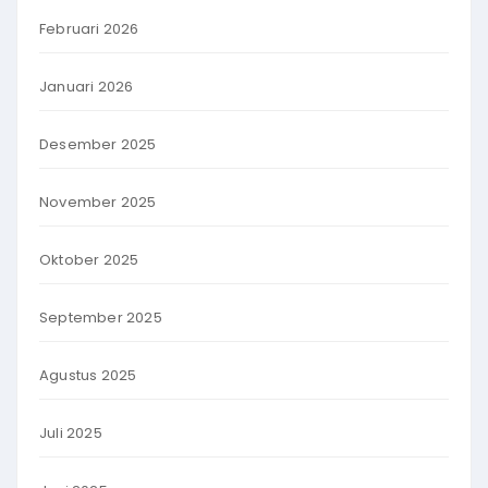
Februari 2026
Januari 2026
Desember 2025
November 2025
Oktober 2025
September 2025
Agustus 2025
Juli 2025