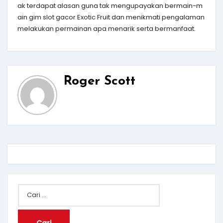
ak terdapat alasan guna tak mengupayakan bermain-m
ain gim slot gacor Exotic Fruit dan menikmati pengalaman
melakukan permainan apa menarik serta bermanfaat.
Roger Scott
Cari
untuk: