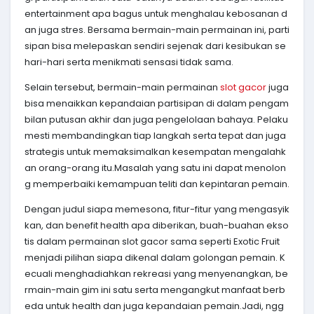
entertainment apa bagus untuk menghalau kebosanan d
an juga stres. Bersama bermain-main permainan ini, parti
sipan bisa melepaskan sendiri sejenak dari kesibukan se
hari-hari serta menikmati sensasi tidak sama.
Selain tersebut, bermain-main permainan
slot gacor
juga
bisa menaikkan kepandaian partisipan di dalam pengam
bilan putusan akhir dan juga pengelolaan bahaya. Pelaku
mesti membandingkan tiap langkah serta tepat dan juga
strategis untuk memaksimalkan kesempatan mengalahk
an orang-orang itu.Masalah yang satu ini dapat menolon
g memperbaiki kemampuan teliti dan kepintaran pemain.
Dengan judul siapa memesona, fitur-fitur yang mengasyik
kan, dan benefit health apa diberikan, buah-buahan ekso
tis dalam permainan slot gacor sama seperti Exotic Fruit
menjadi pilihan siapa dikenal dalam golongan pemain. K
ecuali menghadiahkan rekreasi yang menyenangkan, be
rmain-main gim ini satu serta mengangkut manfaat berb
eda untuk health dan juga kepandaian pemain.Jadi, ngg