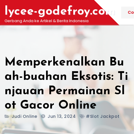
Skip
lycee-godefroy.com
to
Co
content
Gerbang Anda ke Artikel & Berita Indonesia
Memperkenalkan Bu
ah-buahan Eksotis: Ti
njauan Permainan Sl
ot Gacor Online
Judi Online
Jun 13, 2024
#slot Jackpot