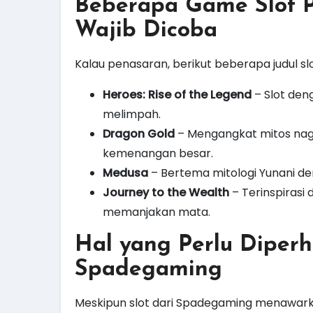
Beberapa Game Slot 
Wajib Dicoba
Kalau penasaran, berikut beberapa judul s
Heroes: Rise of the Legend
– Slot den
melimpah.
Dragon Gold
– Mengangkat mitos naga 
kemenangan besar.
Medusa
– Bertema mitologi Yunani den
Journey to the Wealth
– Terinspirasi 
memanjakan mata.
Hal yang Perlu Diperh
Spadegaming
Meskipun slot dari Spadegaming menawar