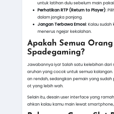
untuk latihan dulu sebelum main pakai 
Perhatikan RTP (Return to Player)
: Pi
dalam jangka panjang.
Jangan Terbawa Emosi
: Kalau sudah 
menerus ngejar kekalahan.
Apakah Semua Orang B
Spadegaming?
Jawabannya iya! Salah satu kelebihan dari
aruhan yang cocok untuk semua kalangan. 
an rendah, sedangkan pemain yang sudah p
ot yang lebih wah.
Selain itu, desain user interface yang ram
ahkan kalau kamu main lewat smartphone, 