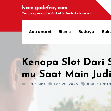
Skip
lycee-godefroy.com
to
Gerbang Anda ke Artikel & Berita Indonesia
content
Astronomi
Bisnis
Budaya
Buk
Kenapa Slot Dari 
mu Saat Main Judi
Situs Slot
Des 20, 2025
#Situs Daftar