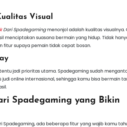
ualitas Visual
k
Dari Spadegaming
menonjol adalah kualitas visualnya. 
sil menciptakan suasana bermain yang hidup. Tidak hanya
 fitur supaya pemain tidak cepat bosan.
lay
ntu jadi prioritas utama. Spadegaming sudah menganton
judi online internasional, sehingga kamu bisa bermain t
sil.
Dari Spadegaming yang Bikin
ri Spadegaming, ada beberapa fitur yang wajib kamu tah