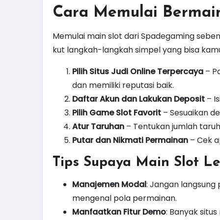
Cara Memulai Bermain
Memulai main slot dari Spadegaming seben
kut langkah-langkah simpel yang bisa kamu 
Pilih Situs Judi Online Terpercaya
– P
dan memiliki reputasi baik.
Daftar Akun dan Lakukan Deposit
– I
Pilih Game Slot Favorit
– Sesuaikan de
Atur Taruhan
– Tentukan jumlah taruh
Putar dan Nikmati Permainan
– Cek a
Tips Supaya Main Slot 
Manajemen Modal
: Jangan langsung 
mengenal pola permainan.
Manfaatkan Fitur Demo
: Banyak situ