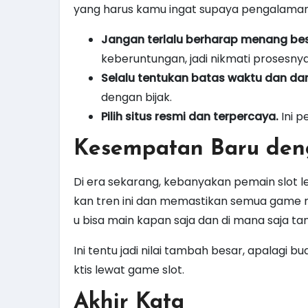
yang harus kamu ingat supaya pengalaman 
Jangan terlalu berharap menang bes
keberuntungan, jadi nikmati prosesnya
Selalu tentukan batas waktu dan da
dengan bijak.
Pilih situs resmi dan terpercaya.
Ini p
Kesempatan Baru deng
Di era sekarang, kebanyakan pemain slot 
kan tren ini dan memastikan semua game 
u bisa main kapan saja dan di mana saja t
Ini tentu jadi nilai tambah besar, apalagi 
ktis lewat game slot.
Akhir Kata