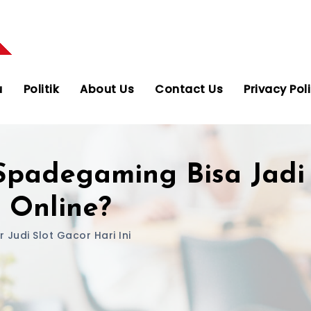
u
Politik
About Us
Contact Us
Privacy Pol
Spadegaming Bisa Jadi 
 Online?
 Judi Slot Gacor Hari Ini