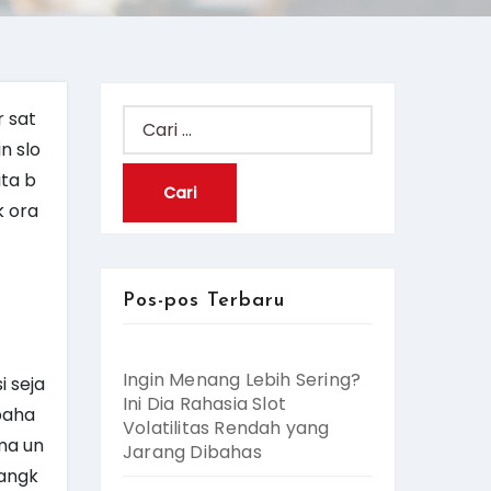
r sat
Cari
n slo
untuk:
ita b
k ora
Pos-pos Terbaru
Ingin Menang Lebih Sering?
 seja
Ini Dia Rahasia Slot
paha
Volatilitas Rendah yang
ma un
Jarang Dibahas
nangk