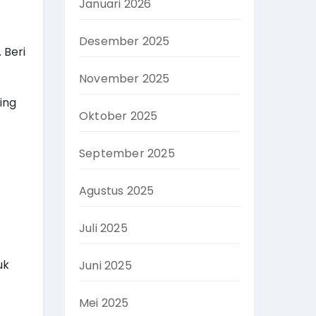
Januari 2026
Desember 2025
 Beri
November 2025
ing
Oktober 2025
September 2025
Agustus 2025
Juli 2025
uk
Juni 2025
Mei 2025