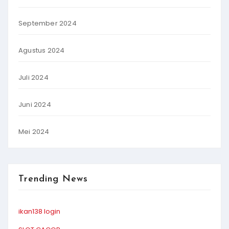
September 2024
Agustus 2024
Juli 2024
Juni 2024
Mei 2024
Trending News
ikan138 login