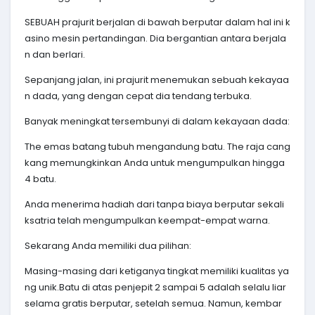
SEBUAH prajurit berjalan di bawah berputar dalam hal ini k
asino mesin pertandingan. Dia bergantian antara berjala
n dan berlari.
Sepanjang jalan, ini prajurit menemukan sebuah kekayaa
n dada, yang dengan cepat dia tendang terbuka.
Banyak meningkat tersembunyi di dalam kekayaan dada:
The emas batang tubuh mengandung batu. The raja cang
kang memungkinkan Anda untuk mengumpulkan hingga
4 batu.
Anda menerima hadiah dari tanpa biaya berputar sekali
ksatria telah mengumpulkan keempat-empat warna.
Sekarang Anda memiliki dua pilihan:
Masing-masing dari ketiganya tingkat memiliki kualitas ya
ng unik.Batu di atas penjepit 2 sampai 5 adalah selalu liar
selama gratis berputar, setelah semua. Namun, kembar