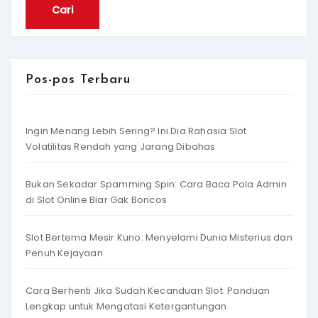
Pos-pos Terbaru
Ingin Menang Lebih Sering? Ini Dia Rahasia Slot
Volatilitas Rendah yang Jarang Dibahas
Bukan Sekadar Spamming Spin: Cara Baca Pola Admin
di Slot Online Biar Gak Boncos
Slot Bertema Mesir Kuno: Menyelami Dunia Misterius dan
Penuh Kejayaan
Cara Berhenti Jika Sudah Kecanduan Slot: Panduan
Lengkap untuk Mengatasi Ketergantungan