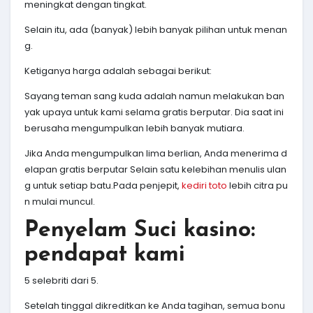
meningkat dengan tingkat.
Selain itu, ada (banyak) lebih banyak pilihan untuk menan
g.
Ketiganya harga adalah sebagai berikut:
Sayang teman sang kuda adalah namun melakukan ban
yak upaya untuk kami selama gratis berputar. Dia saat ini
berusaha mengumpulkan lebih banyak mutiara.
Jika Anda mengumpulkan lima berlian, Anda menerima d
elapan gratis berputar Selain satu kelebihan menulis ulan
g untuk setiap batu.Pada penjepit,
kediri toto
lebih citra pu
n mulai muncul.
Penyelam Suci kasino:
pendapat kami
5 selebriti dari 5.
Setelah tinggal dikreditkan ke Anda tagihan, semua bonu