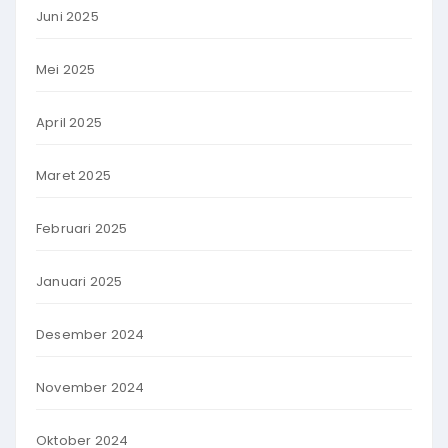
Juni 2025
Mei 2025
April 2025
Maret 2025
Februari 2025
Januari 2025
Desember 2024
November 2024
Oktober 2024