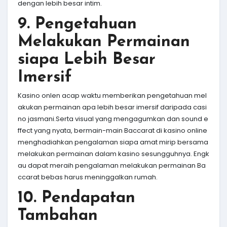
dengan lebih besar intim.
9. Pengetahuan
Melakukan Permainan
siapa Lebih Besar
Imersif
Kasino onlen acap waktu memberikan pengetahuan mel
akukan permainan apa lebih besar imersif daripada casi
no jasmani.Serta visual yang mengagumkan dan sound e
ffect yang nyata, bermain-main Baccarat di kasino online
menghadiahkan pengalaman siapa amat mirip bersama
melakukan permainan dalam kasino sesungguhnya. Engk
au dapat meraih pengalaman melakukan permainan Ba
ccarat bebas harus meninggalkan rumah.
10. Pendapatan
Tambahan