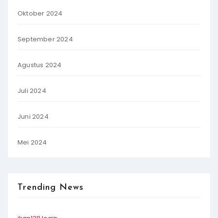
Oktober 2024
September 2024
Agustus 2024
Juli 2024
Juni 2024
Mei 2024
Trending News