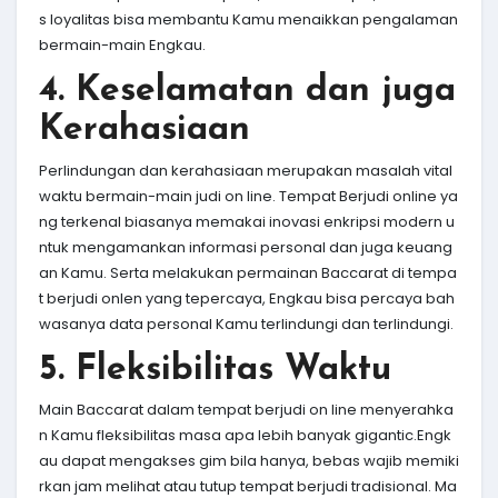
s loyalitas bisa membantu Kamu menaikkan pengalaman
bermain-main Engkau.
4. Keselamatan dan juga
Kerahasiaan
Perlindungan dan kerahasiaan merupakan masalah vital
waktu bermain-main judi on line. Tempat Berjudi online ya
ng terkenal biasanya memakai inovasi enkripsi modern u
ntuk mengamankan informasi personal dan juga keuang
an Kamu. Serta melakukan permainan Baccarat di tempa
t berjudi onlen yang tepercaya, Engkau bisa percaya bah
wasanya data personal Kamu terlindungi dan terlindungi.
5. Fleksibilitas Waktu
Main Baccarat dalam tempat berjudi on line menyerahka
n Kamu fleksibilitas masa apa lebih banyak gigantic.Engk
au dapat mengakses gim bila hanya, bebas wajib memiki
rkan jam melihat atau tutup tempat berjudi tradisional. Ma