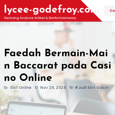
Skip
lycee-godefroy.com
to
Co
content
Gerbang Anda ke Artikel & Berita Indonesia
Faedah Bermain-Mai
n Baccarat pada Casi
no Online
Slot Online
Nov 29, 2024
#judi Slot Gacor