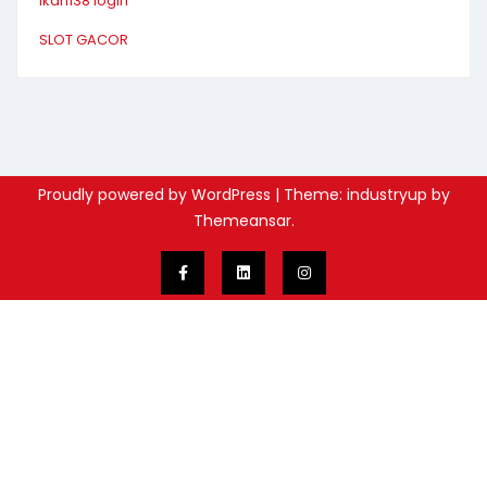
ikan138 login
SLOT GACOR
Proudly powered by WordPress
|
Theme: industryup by
Themeansar
.