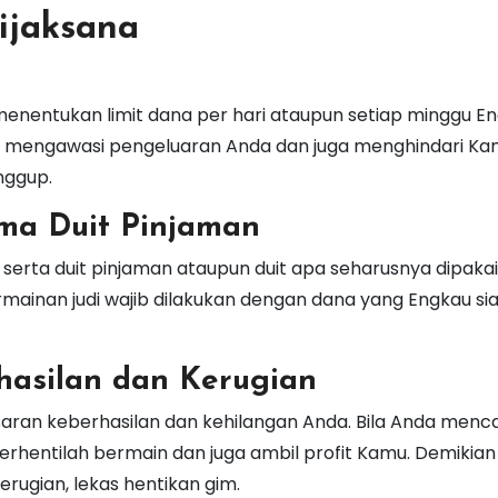
ijaksana
i menentukan limit dana per hari ataupun setiap minggu E
da mengawasi pengeluaran Anda dan juga menghindari Ka
nggup.
ma Duit Pinjaman
erta duit pinjaman ataupun duit apa seharusnya dipakai
mainan judi wajib dilakukan dengan dana yang Engkau si
rhasilan dan Kerugian
ran keberhasilan dan kehilangan Anda. Bila Anda menc
erhentilah bermain dan juga ambil profit Kamu. Demikian
erugian, lekas hentikan gim.