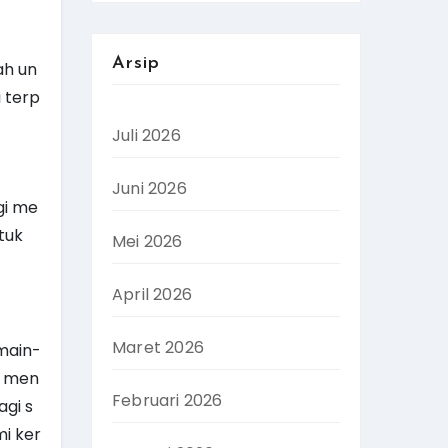
Arsip
ah un
 terp
Juli 2026
Juni 2026
gi me
tuk
Mei 2026
April 2026
Maret 2026
main-
a men
Februari 2026
agi s
mi ker