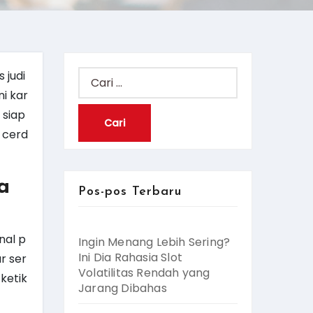
 judi
Cari
ni kar
untuk:
 siap
 cerd
a
Pos-pos Terbaru
nal p
Ingin Menang Lebih Sering?
Ini Dia Rahasia Slot
r ser
Volatilitas Rendah yang
ketik
Jarang Dibahas