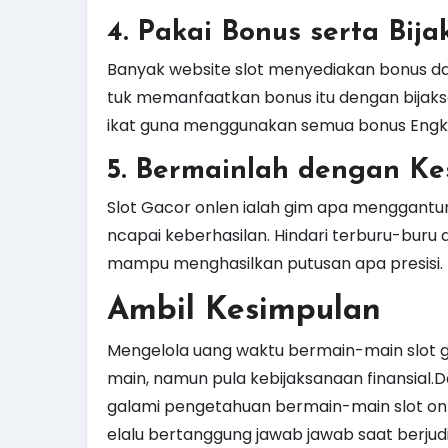
4. Pakai Bonus serta Bij
Banyak website slot menyediakan bonus da
tuk memanfaatkan bonus itu dengan bijaksa
ikat guna menggunakan semua bonus Engk
5. Bermainlah dengan K
Slot Gacor onlen ialah gim apa menggantun
ncapai keberhasilan. Hindari terburu-buru
mampu menghasilkan putusan apa presisi.
Ambil Kesimpulan
Mengelola uang waktu bermain-main slot 
main, namun pula kebijaksanaan finansial
galami pengetahuan bermain-main slot onlin
elalu bertanggung jawab jawab saat berjud