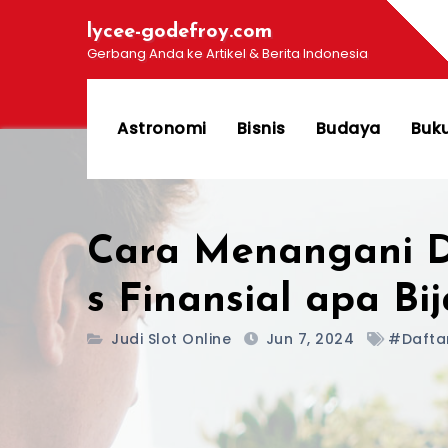
Skip
lycee-godefroy.com
to
Gerbang Anda ke Artikel & Berita Indonesia
content
Astronomi
Bisnis
Budaya
Buk
Cara Menangani D
s Finansial apa Bi
Judi Slot Online
Jun 7, 2024
#Daftar