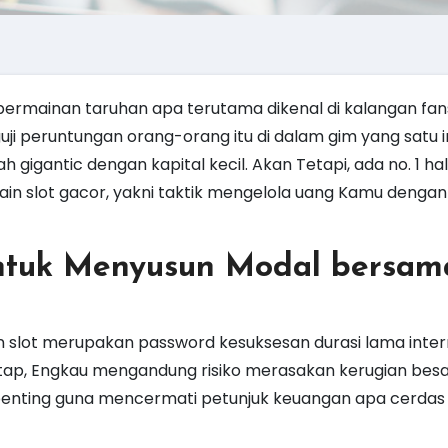
tu permainan taruhan apa terutama dikenal di kalangan fans
uji peruntungan orang-orang itu di dalam gim yang satu i
gantic dengan kapital kecil. Akan Tetapi, ada no. 1 hal
in slot gacor, yakni taktik mengelola uang Kamu dengan
untuk Menyusun Modal bersam
slot merupakan password kesuksesan durasi lama inter
tap, Engkau mengandung risiko merasakan kerugian besa
 penting guna mencermati petunjuk keuangan apa cerdas 