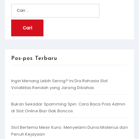
Cari
untuk:
Pos-pos Terbaru
Ingin Menang Lebih Sering? Ini Dia Rahasia Slot
Volatilitas Rendah yang Jarang Dibahas
Bukan Sekadar Spamming Spin: Cara Baca Pola Admin
di Slot Online Biar Gak Boncos
Slot Bertema Mesir Kuno: Menyelami Dunia Misterius dan
Penuh Kejayaan