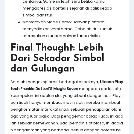
ceritanya. Game ini lebih seru ketika kamu
mengapresiasi konteks sejarah di balik setiap
simbol dan fitur.
Manfaatkan Mode Demo: Banyak platform
menyediakan versi demo. Cobalah dulu untuk
merasakan alur permainan tanpa risiko.
Final Thought: Lebih
Dari Sekadar Simbol
dan Gulungan
Setelah mengeksplorasi berbagai aspeknya,
Ulasan Play
tech Frankie Dettori'S Magic Seven
mengarah pada satu
kesimpulan: ini adalah slot yang dibuat dengan hati. Playt
ech tidak hanya membuat mesin slot; mereka membuat
penghormatan interaktif untuk sebuah pencapaian olahr
aga yang luar biasa. Bagi penggemar balap kuda, ini ada
lah sebuah kemewahan. Bagi pemain slot biasa, ini adala
h pengalaman yang berbeda, penuh dengan potensi ke