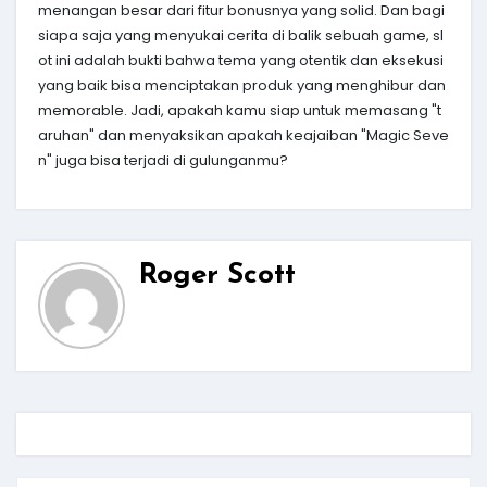
menangan besar dari fitur bonusnya yang solid. Dan bagi
siapa saja yang menyukai cerita di balik sebuah game, sl
ot ini adalah bukti bahwa tema yang otentik dan eksekusi
yang baik bisa menciptakan produk yang menghibur dan
memorable. Jadi, apakah kamu siap untuk memasang "t
aruhan" dan menyaksikan apakah keajaiban "Magic Seve
n" juga bisa terjadi di gulunganmu?
Roger Scott