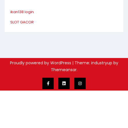
ikan138 login
SLOT GACOR
Proudly powered by WordPress
|
Theme: industryup by
Themeansar
.