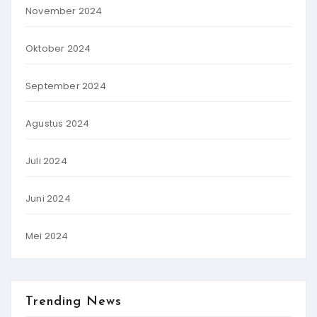
November 2024
Oktober 2024
September 2024
Agustus 2024
Juli 2024
Juni 2024
Mei 2024
Trending News