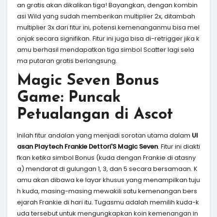
an gratis akan dikalikan tiga! Bayangkan, dengan kombin
asi Wild yang sudah memberikan multiplier 2x, ditambah
multiplier 3x dari fitur ini, potensi kemenanganmu bisa mel
onjak secara signifikan. Fitur ini juga bisa di-retrigger jika k
amu berhasil mendapatkan tiga simbol Scatter lagi sela
ma putaran gratis berlangsung.
Magic Seven Bonus
Game: Puncak
Petualangan di Ascot
Inilah fitur andalan yang menjadi sorotan utama dalam
Ul
asan Playtech Frankie Dettori'S Magic Seven
. Fitur ini diakti
fkan ketika simbol Bonus (kuda dengan Frankie di atasny
a) mendarat di gulungan 1, 3, dan 5 secara bersamaan. K
amu akan dibawa ke layar khusus yang menampilkan tuju
h kuda, masing-masing mewakili satu kemenangan bers
ejarah Frankie di hari itu. Tugasmu adalah memilih kuda-k
uda tersebut untuk mengungkapkan koin kemenangan in