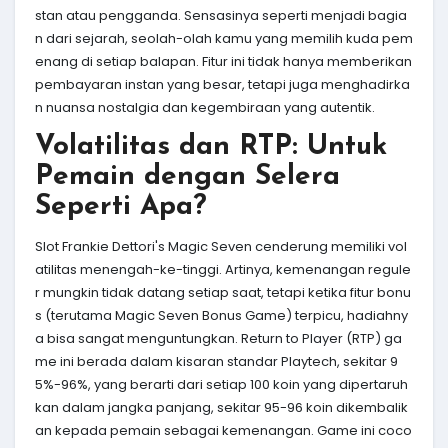
stan atau pengganda. Sensasinya seperti menjadi bagia
n dari sejarah, seolah-olah kamu yang memilih kuda pem
enang di setiap balapan. Fitur ini tidak hanya memberikan
pembayaran instan yang besar, tetapi juga menghadirka
n nuansa nostalgia dan kegembiraan yang autentik.
Volatilitas dan RTP: Untuk
Pemain dengan Selera
Seperti Apa?
Slot Frankie Dettori's Magic Seven cenderung memiliki vol
atilitas menengah-ke-tinggi. Artinya, kemenangan regule
r mungkin tidak datang setiap saat, tetapi ketika fitur bonu
s (terutama Magic Seven Bonus Game) terpicu, hadiahny
a bisa sangat menguntungkan. Return to Player (RTP) ga
me ini berada dalam kisaran standar Playtech, sekitar 9
5%-96%, yang berarti dari setiap 100 koin yang dipertaruh
kan dalam jangka panjang, sekitar 95-96 koin dikembalik
an kepada pemain sebagai kemenangan. Game ini coco