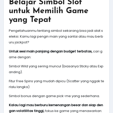
Belajar Simbol Slot
untuk Memilih Game
yang Tepat
Pengetahuanmu tentang simbol sekarang bisa jadi alat s
eleksi. Kamu lagi pengin main yang santai atau mau berb
uru jackpot?
Untuk sesi main panjang dengan budget terbatas,
cari g
ame dengan:
Simbol Wild yang sering muncul (biasanya Sticky atau Exp
anding).
Fitur Free Spins yang mudah dipicu (Scatter yang nggak te
rlalu langka).
Simbol bonus dengan game pick-me yang sederhana.
Kalau lagi mau berburu kemenangan besar dan siap den
gan volatilitas tinggi,
fokus ke game yang menawarkan: