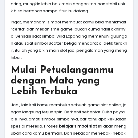
ering, mungkin lebih baik main dengan taruhan stabil untu
k bisa bertahan sampai fitur itu datang.
Ingat, memahami simbol membuat kamu bisa menikmati
“cerita” dan mekanisme game, bukan cuma hasil akhirny
a. Sensasi saat simbol Wild Expanding memenuhi gulunga
n atau saat simbol Scatter ketiga mendarat di detik terakh
ir, itu lah yang bikin main slot jadi pengalaman yang meng
hibur.
Mulai Petualanganmu
dengan Mata yang
Lebih Terbuka
Jadi, lain kali kamu membuka sebuah game slot online, ja
ngan langsung terjun spin. Berhenti sebentar. Buka payta
ble-nya, amati simbol-simbolnya, cari tahu apa kekuatan
spesial mereka. Proses
belajar simbol slot
ini akan meng
ubah cara kamu bermain. Dari sekadar menebak-nebak,