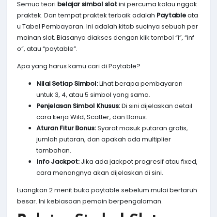
Semua teori
belajar simbol slot
ini percuma kalau nggak
praktek. Dan tempat praktek terbaik adalah
Paytable
ata
u Tabel Pembayaran. Ini adalah kitab sucinya sebuah per
mainan slot. Biasanya diakses dengan klik tombol “i”, “inf
o”, atau “paytable”.
Apa yang harus kamu cari di Paytable?
Nilai Setiap Simbol:
Lihat berapa pembayaran
untuk 3, 4, atau 5 simbol yang sama.
Penjelasan Simbol Khusus:
Di sini dijelaskan detail
cara kerja Wild, Scatter, dan Bonus.
Aturan Fitur Bonus:
Syarat masuk putaran gratis,
jumlah putaran, dan apakah ada multiplier
tambahan.
Info Jackpot:
Jika ada jackpot progresif atau fixed,
cara menangnya akan dijelaskan di sini.
Luangkan 2 menit buka paytable sebelum mulai bertaruh
besar. Ini kebiasaan pemain berpengalaman.