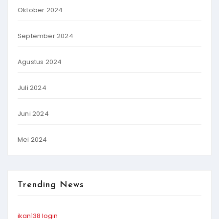
Oktober 2024
September 2024
Agustus 2024
Juli 2024
Juni 2024
Mei 2024
Trending News
ikan138 login