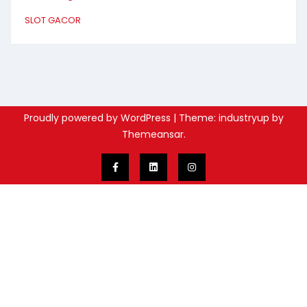
SLOT GACOR
Proudly powered by WordPress
|
Theme: industryup by
Themeansar
.