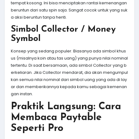
tempat kosong. Ini bisa menciptakan rantai kemenangan
beruntun dari satu spin saja. Sangat cocok untuk yang suk
a aksi beruntun tanpa henti.
Simbol Collector / Money
Symbol
Konsep yang sedang populer. Biasanya ada simbol khus
us (misalnya koin atau tas uang) yang punya nilai nominal
tertentu. Di saat bersamaan, ada simbol Collector yang b
erkeliaran. Jika Collector mendarat, dia akan mengumpul
kan semua nilai nominal dari simbol uang yang ada di lay
ar dan memberikannya kepada kamu sebagai kemenan
gan instan.
Praktik Langsung: Cara
Membaca Paytable
Seperti Pro