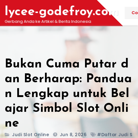
Skip
lycee-godefroy.com
to
Co
content
Gerbang Anda ke Artikel & Berita Indonesia
Bukan Cuma Putar d
an Berharap: Pandua
n Lengkap untuk Bel
ajar Simbol Slot Onli
ne
Judi Slot Online
Jun 8, 2026
#Daftar Judi S