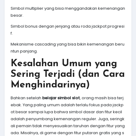
Simbol multiplier yang bisa menggandakan kemenangan
besar.
Simbol bonus dengan jenjang atau roda jackpot progresi
f.
Mekanisme cascading yang bisa bikin kemenangan beru
ntun panjang.
Kesalahan Umum yang
Sering Terjadi (dan Cara
Menghindarinya)
Bahkan setelah
belajar simbol slot
, orang masih bisa terj
ebak. Yang paling umum adalah terlalu fokus pada jackp
ot besar sampai lupa bahwa simbol dasar dan fitur kecil
adalah penyumbang kemenangan reguler. Juga, seringk
ali pemain tidak menyesuaikan taruhan dengan fitur yang
ada. Misalnya, di game dengan fitur putaran gratis yang s