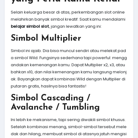
Selain keluarga besar di atas, perkembangan slot online
melahirkan banyak simbol kreatif. Saat kamu mendalami
belajar simbol slot
, jangan lewatkan yang ini:
Simbol Multiplier
Simbol ini ajaib. Dia bisa muncul sendiri atau melekat pad
a simbol Wild. Fungsinya sederhana tapi powerful: mengg
andakan kemenangan kamu. Dapat Multiplier x2, x3, atau
bahkan x10, dan nilai kemenangan kamu langsung melonj
ak. Bayangkan dapat kombinasi Wild dengan Multiplier di
putaran gratis, hasilnya bisa fantastis!
Simbol Cascading /
Avalanche / Tumbling
Ini lebih ke mekanisme, tapi sering diwakili simbol khusus.
Setelah kombinasi menang, simbol-simbol tersebut mele
dak dan hilang, membuat simbol di atasnya jatuh mengisi