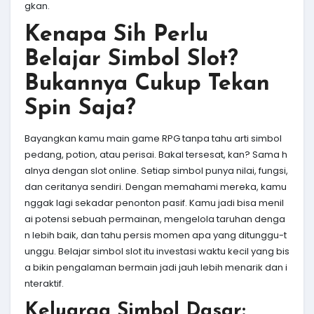
gkan.
Kenapa Sih Perlu
Belajar Simbol Slot?
Bukannya Cukup Tekan
Spin Saja?
Bayangkan kamu main game RPG tanpa tahu arti simbol
pedang, potion, atau perisai. Bakal tersesat, kan? Sama h
alnya dengan slot online. Setiap simbol punya nilai, fungsi,
dan ceritanya sendiri. Dengan memahami mereka, kamu
nggak lagi sekadar penonton pasif. Kamu jadi bisa menil
ai potensi sebuah permainan, mengelola taruhan denga
n lebih baik, dan tahu persis momen apa yang ditunggu-t
unggu. Belajar simbol slot itu investasi waktu kecil yang bis
a bikin pengalaman bermain jadi jauh lebih menarik dan i
nteraktif.
Keluarga Simbol Dasar: