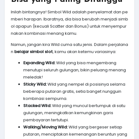
Inilah bintangnya! Simbol Wild adalah penyelamat dan pe
mberi harapan. Ibaratnya, dia bisa berubah menjadi simb
ol apapun (kecuali Scatter dan Bonus) untuk menyempur
nakan kombinasi menang kamu.
Namun, jangan kira Wild cuma satu jenis. Dalam perjalana
n
belajar simbol slot
, kamu akan ketemu variasinya:
Expanding Wild:
Wild yang bisa mengembang
menutupi seluruh gulungan, bikin peluang menang
meledak!
Sticky Wild:
Wild yang nempel di posisinya selama
beberapa putaran gratis, setia banget nungguin
kombinasi sempurna.
Stacked Wild:
Wild yang muncul bertumpuk di satu
gulungan, meningkatkan kemungkinan garis
pembayaran tertutupi.
Walking/Moving Wild:
Wild yang bergeser setiap
putaran, menciptakan kemenangan beruntun yang