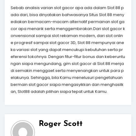
Sebab analisis varian slot gacor apa ada dalam Slot 88 p
ada dari, bisa dinyatakan bahwasanya Situs Slot 88 meny
ediakan bermacam-macam alternatif permainan slot ga
cor apa menarik serta menggembirakan.Dari slot gacor k
onvensional sampai slot rekaman modern, dari slot onlin
e progresif sampai slot gacor 3D, Slot 88 mempunyai ane
ka variasi slot yang dapat mencukupi kebutuhan serta pr
eferensi tokohnya. Dengan fitur-fitur bonus dan keberuntu
ngan siapa mengundang, gim slot gacor di Slot 88 menja
di semakin menggaet serta menyenangkan untuk para p
elakunya. Sehingga, bila Kamu menelusuri pengetahuan
bermain slot gacor siapa mengasyikkan dan menghasilk
an, Slot88 adalah pilihan siapa tepat untuk Kamu.
Roger Scott