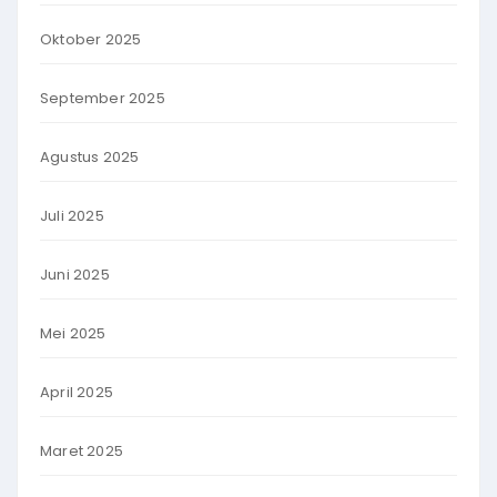
Oktober 2025
September 2025
Agustus 2025
Juli 2025
Juni 2025
Mei 2025
April 2025
Maret 2025