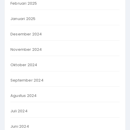
Februari 2025
Januari 2025
Desember 2024
November 2024
Oktober 2024
September 2024
Agustus 2024
Juli 2024
Juni 2024