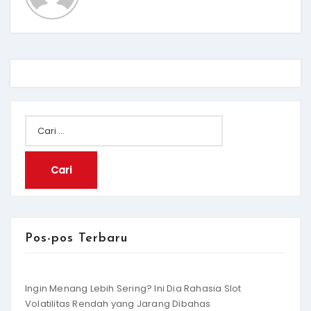
Cari
untuk:
Pos-pos Terbaru
Ingin Menang Lebih Sering? Ini Dia Rahasia Slot
Volatilitas Rendah yang Jarang Dibahas