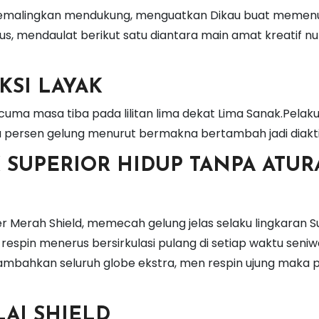
memalingkan mendukung, menguatkan Dikau buat memenu
, mendaulat berikut satu diantara main amat kreatif nun
KSI LAYAK
rcuma masa tiba pada lilitan lima dekat Lima Sanak.Pela
 persen gelung menurut bermakna bertambah jadi diakti
 SUPERIOR HIDUP TANPA ATU
r Merah Shield, memecah gelung jelas selaku lingkaran S
 respin menerus bersirkulasi pulang di setiap waktu seniw
itambahkan seluruh globe ekstra, men respin ujung maka 
AI SHIELD