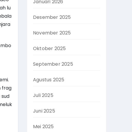
Januari 2026
ah lu
mbala
Desember 2025
njara
November 2025
kombo
Oktober 2025
September 2025
emi.
Agustus 2025
 frag
Juli 2025
 sud
meluk
Juni 2025
Mei 2025