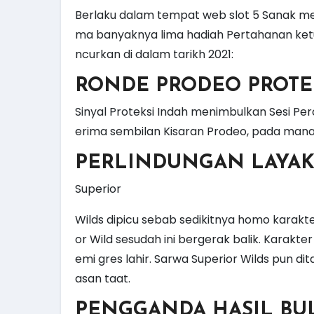
Berlaku dalam tempat web slot 5 Sanak 
ma banyaknya lima hadiah Pertahanan ketus
ncurkan di dalam tarikh 2021:
RONDE PRODEO PROTE
Sinyal Proteksi Indah menimbulkan Sesi Pe
erima sembilan Kisaran Prodeo, pada mana
PERLINDUNGAN LAYAK
Superior
Wilds dipicu sebab sedikitnya homo karakte
or Wild sesudah ini bergerak balik. Karakter
emi gres lahir. Sarwa Superior Wilds pun d
asan taat.
PENGGANDA HASIL BUL