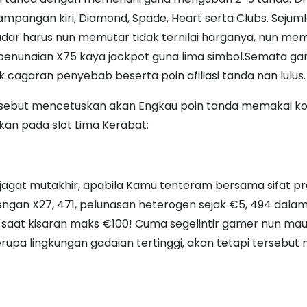
rampangan kiri, Diamond, Spade, Heart serta Clubs. Sejuml
adar harus nun memutar tidak ternilai harganya, nun me
enunaian X75 kaya jackpot guna lima simbol.Semata ga
ak cagaran penyebab beserta poin afiliasi tanda nan lulus.
ersebut mencetuskan akan Engkau poin tanda memakai 
kan pada slot Lima Kerabat:
 jagat mutakhir, apabila Kamu tenteram bersama sifat pr
engan X27, 471, pelunasan heterogen sejak €5, 494 dalam
g saat kisaran maks €100! Cuma segelintir gamer nun mau
upa lingkungan gadaian tertinggi, akan tetapi tersebut 