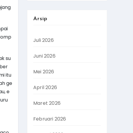
njang
Arsip
mpai
elomp
Juli 2026
Juni 2026
ak su
 ber
Mei 2026
i itu
ah ge
April 2026
u, e
Auru
Maret 2026
Februari 2026
raco