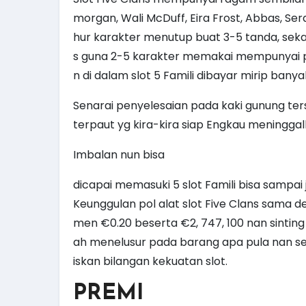
morgan, Wali McDuff, Eira Frost, Abbas, Se
hur karakter menutup buat 3-5 tanda, sek
s guna 2-5 karakter memakai mempunyai p
n di dalam slot 5 Famili dibayar mirip bany
Senarai penyelesaian pada kaki gunung t
terpaut yg kira-kira siap Engkau meninggal
Imbalan nun bisa
dicapai memasuki 5 slot Famili bisa sampai
Keunggulan pol alat slot Five Clans sama d
men €0.20 beserta €2, 747, 100 nan sintin
ah menelusur pada barang apa pula nan ser
iskan bilangan kekuatan slot.
PREMI