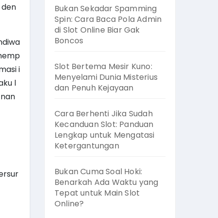
, den
Bukan Sekadar Spamming
Spin: Cara Baca Pola Admin
di Slot Online Biar Gak
Boncos
andiwa
 memp
Slot Bertema Mesir Kuno:
masi i
Menyelami Dunia Misterius
aku l
dan Penuh Kejayaan
 nan
Cara Berhenti Jika Sudah
Kecanduan Slot: Panduan
Lengkap untuk Mengatasi
Ketergantungan
Bukan Cuma Soal Hoki:
ersur
Benarkah Ada Waktu yang
Tepat untuk Main Slot
Online?