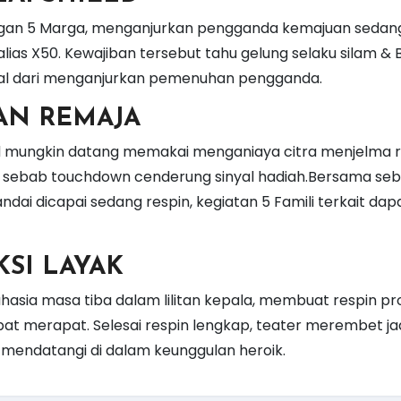
tangan 5 Marga, menganjurkan pengganda kemajuan sedang
lias X50. Kewajiban tersebut tahu gelung selaku silam & B
asal dari menganjurkan pemenuhan pengganda.
AN REMAJA
ld mungkin datang memakai menganiaya citra menjelma 
dik sebab touchdown cenderung sinyal hadiah.Bersama se
ndai dicapai sedang respin, kegiatan 5 Famili terkait da
KSI LAYAK
sia masa tiba dalam lilitan kepala, membuat respin p
t merapat. Selesai respin lengkap, teater merembet jad
k mendatangi di dalam keunggulan heroik.