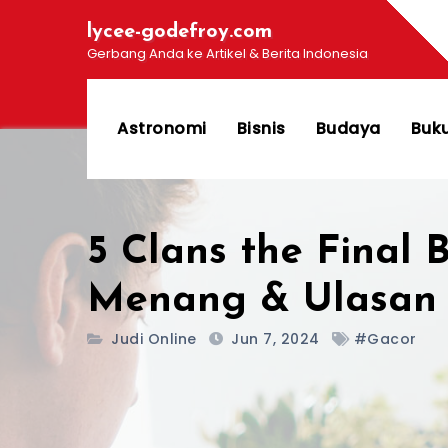
Skip
lycee-godefroy.com
to
Gerbang Anda ke Artikel & Berita Indonesia
content
Astronomi
Bisnis
Budaya
Buk
5 Clans the Final 
Menang & Ulasan
Judi Online
Jun 7, 2024
#gacor